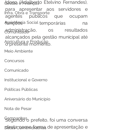
Idoso (Adalberto Etelvino Fernandes), 
Gestão e Finanças
para apresentar aos servidores e 
Infra, Obra e Transporte
agentes públicos que ocupam 
Assistência Social
funções temporárias na 
administração, os resultados 
Comunidade
alcançados pela gestão municipal até 
Agricultura e Produção
o presente momento.
Meio Ambiente
Concursos
Comunicado
Institucional e Governo
Políticas Públicas
Aniversário do Município
Nota de Pesar
Campanhas
Segundo o prefeito, foi uma conversa 
direta como forma de apresentação e 
Datas Comemorativas