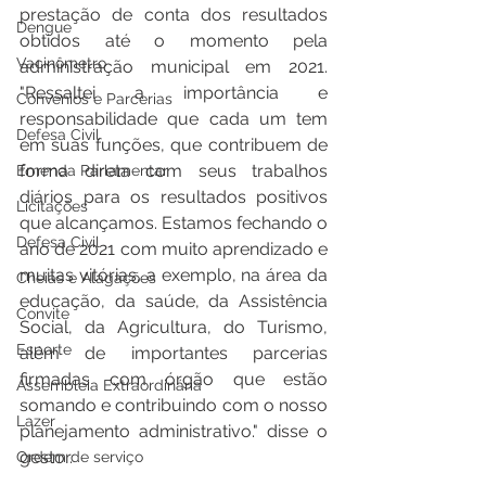
prestação de conta dos resultados 
Dengue
obtidos até o momento pela 
Vacinômetro
administração municipal em 2021. 
"Ressaltei a importância e 
Convênios e Parcerias
responsabilidade que cada um tem 
Defesa Civil
em suas funções, que contribuem de 
forma direta com seus trabalhos 
Emenda Parlamentar
diários para os resultados positivos 
Licitações
que alcançamos. Estamos fechando o 
Defesa Civil
ano de 2021 com muito aprendizado e 
muitas vitórias, a exemplo, na área da 
Cheias e Alagações
educação, da saúde, da Assistência 
Convite
Social, da Agricultura, do Turismo, 
Esporte
além de importantes parcerias 
firmadas com órgão que estão 
Assembleia Extraordinária
somando e contribuindo com o nosso 
Lazer
planejamento administrativo." disse o 
gestor.
Ordem de serviço