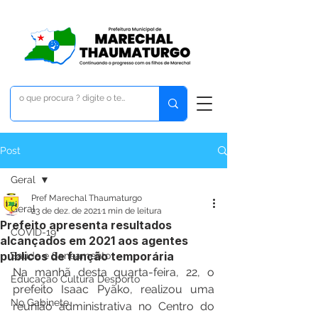
Post
Geral
Pref Marechal Thaumaturgo
Geral
23 de dez. de 2021
1 min de leitura
Prefeito apresenta resultados
COVID-19
alcançados em 2021 aos agentes
públicos de função temporária
Saúde e Saneamento
Na manhã desta quarta-feira, 22, o 
Educação Cultura Desporto
prefeito Isaac Pyãko, realizou uma 
No Gabinete
reunião administrativa no Centro do 