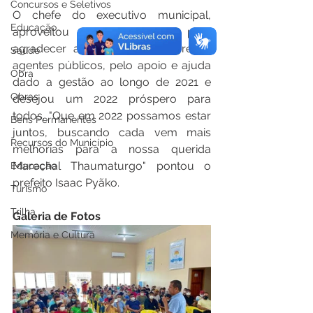
Concursos e Seletivos
O chefe do executivo municipal, 
Educação
aproveitou a oportunidade para 
agradecer a todos os servidores e 
Saúde
agentes públicos, pelo apoio e ajuda 
Obra
dado a gestão ao longo de 2021 e 
Obras
desejou um 2022 próspero para 
todos. "Que em 2022 possamos estar 
Bens Permanentes
juntos, buscando cada vem mais 
Recursos do Município
melhorias para a nossa querida 
Marechal Thaumaturgo" pontou o 
Educação
prefeito Isaac Pyãko.
Turismo
Trilha
Galeria de Fotos
Memória e Cultura