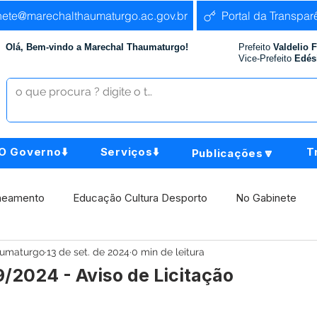
nete@marechalthaumaturgo.ac.gov.br
Portal da Transpar
Olá, Bem-vindo a Marechal Thaumaturgo!
Prefeito
Valdelio 
Vice-Prefeito
Edés
O Governo⬇️
Serviços⬇️
T
Publicações🔽
neamento
Educação Cultura Desporto
No Gabinete
aumaturgo
13 de set. de 2024
0 min de leitura
istência Social
Comunidade
Agricultura e Produção
/2024 - Aviso de Licitação
Institucional e Governo
Políticas Públicas
Aniversári