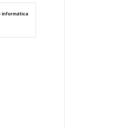
 informática
Convênios e Parcerias
s
Convite