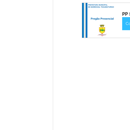
PP 
Nota de Pesar
Campanhas
C
Defesa Civil
Emenda Parlam
Esporte
Assembleia Extraor