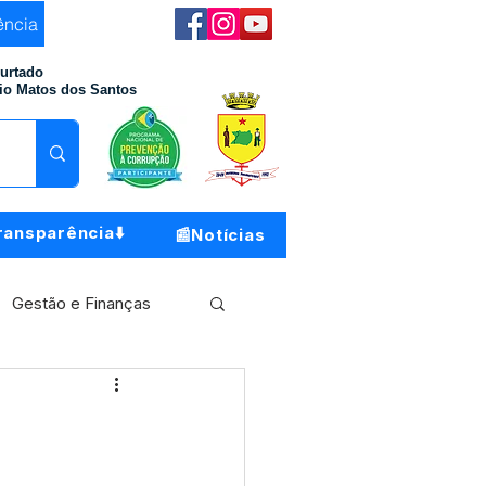
ência
Furtado
io Matos dos Santos
ransparência⬇️
📰Notícias
Gestão e Finanças
Meio Ambiente
o do Município