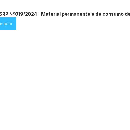
SRP Nº019/2024 - Material permanente e de consumo de
Datas Comemorativas
Dengue
Vacinômetro
omprar
entar
Licitações
Defesa Civil
Cheias e Alagaçõe
dinária
Lazer