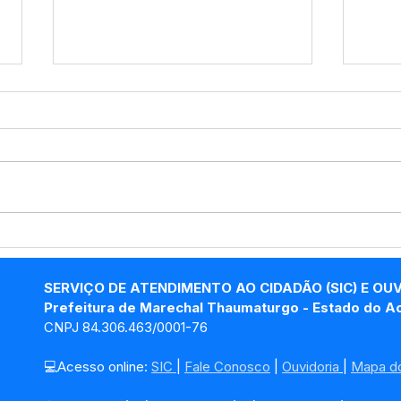
PP SRP Nº019/2025 -
PP S
Aviso de Licitação
Avis
SERVIÇO DE ATENDIMENTO AO CIDADÃO (SIC) E OU
Prefeitura de Marechal Thaumaturgo - Estado do A
CNPJ 84.306.463/0001-76
💻Acesso online: 
SIC 
| 
Fale Conosco
 | 
Ouvidoria
| 
Mapa do