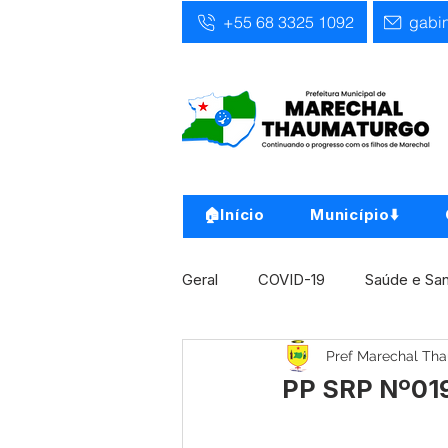
+55 68 3325 1092
gabi
🏠Início
Município⬇️
Geral
COVID-19
Saúde e Sa
Pref Marechal Th
Infra, Obra e Transporte
Ass
PP SRP Nº019
Concursos
Comunicado