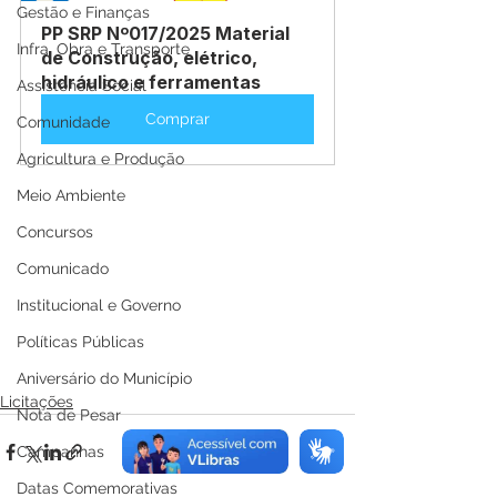
Gestão e Finanças
PP SRP Nº017/2025 Material 
Infra, Obra e Transporte
de Construção, elétrico, 
hidráulico e ferramentas
Assistência Social
Comprar
Comunidade
Agricultura e Produção
Meio Ambiente
Concursos
Comunicado
Institucional e Governo
Políticas Públicas
Aniversário do Município
Licitações
Nota de Pesar
Campanhas
Datas Comemorativas