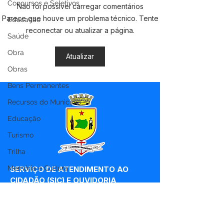
Concursos e Seletivos
Não foi possível carregar comentários
PP SRP Nº019/2025 -
PP SRP Nº018/
Parece que houve um problema técnico. Tente
Educação
Aviso de Licitação
Aviso de Licit
reconectar ou atualizar a página.
Saúde
Obra
Atualizar
Obras
Bens Permanentes
Recursos do Município
Educação
Turismo
Trilha
Memória e Cultura
SERVIÇO DE ATENDIMENTO AO 
CIDADÃO (SIC) E OUVIDORIA
Prefeitura de Marechal 
Thaumaturgo - Estado do Acre
CNPJ 84.306.463/0001-76