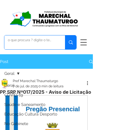
Post
Geral
Pref Marechal Thaumaturgo
Geral
7 de jul. de 2025
0 min de leitura
PP SRP Nº017/2025 - Aviso de Licitação
COVID-19
Saúde e Saneamento
Educação Cultura Desporto
No Gabinete