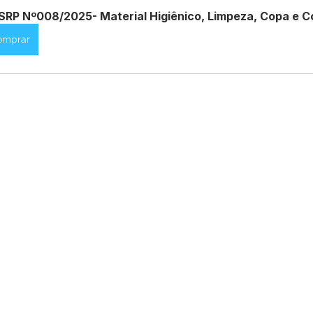
SRP Nº008/2025- Material Higiênico, Limpeza, Copa e C
omprar
Datas Comemorativas
Dengue
Vacinômetro
entar
Licitações
Defesa Civil
Cheias e Alagaçõe
dinária
Lazer