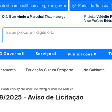
nete@marechalthaumaturgo.ac.gov.br
Portal da Transpar
Olá, Bem-vindo a Marechal Thaumaturgo!
Prefeito
Valdelio 
Vice-Prefeito
Edés
O Governo⬇️
Serviços⬇️
T
Publicações🔽
neamento
Educação Cultura Desporto
No Gabinete
aumaturgo
17 de mar. de 2025
0 min de leitura
istência Social
Comunidade
Agricultura e Produção
/2025 - Aviso de Licitação
Institucional e Governo
Políticas Públicas
Aniversári