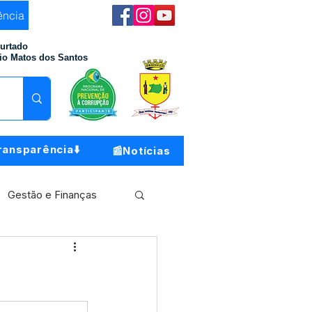
ência
Furtado
io Matos dos Santos
ransparência⬇️
📰Notícias
Gestão e Finanças
Meio Ambiente
o do Município