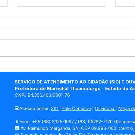
PP SRP Nº019/2025 -
PP S
Aviso de Licitação
Avis
SERVIÇO DE ATENDIMENTO AO CIDADÃO (SIC) E OU
Prefeitura de Marechal Thaumaturgo - Estado do A
CNPJ 84.306.463/0001-76
💻Acesso online: 
SIC 
| 
Fale Conosco
 | 
Ouvidoria
| 
Mapa do
📱Fone: +55 (68) 3325-1092 / (68) 99282-7179 (Responsá
🏢 Av. Raimundo Margarida, SN, CEP 69.983-000, Centro
📅 Segunda a sexta, das 7h às 13h (Fechado aos sábados,