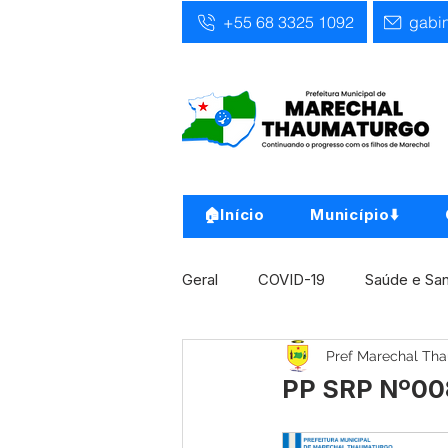
+55 68 3325 1092
gabi
🏠Início
Município⬇️
Geral
COVID-19
Saúde e Sa
Pref Marechal Th
Infra, Obra e Transporte
Ass
PP SRP Nº008
Concursos
Comunicado