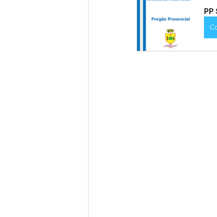
PP 
C
Nota de Pesar
Campanhas
Defesa Civil
Emenda Parlam
Esporte
Assembleia Extraor