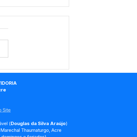
RP Nº018/2025 -
o de Licitação
VIDORIA
cre
 Site
vel (
Douglas da Silva Araújo
)
, Marechal Thaumaturgo, Acre
 domingos e feriados)