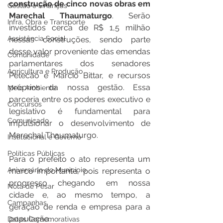
construção de cinco novas obras em 
Gestão e Finanças
Marechal Thaumaturgo
. Serão 
Infra, Obra e Transporte
investidos cerca de R$ 1,5 milhão 
Assistência Social
nessas construções, sendo parte 
desse valor proveniente das emendas 
Comunidade
parlamentares dos senadores 
Agricultura e Produção
Petecão e Marcio Bittar, e recursos 
próprios da nossa gestão. Essa 
Meio Ambiente
parceria entre os poderes executivo e 
Concursos
legislativo é fundamental para 
Comunicado
impulsionar o desenvolvimento de 
Marechal Thaumaturgo.
Institucional e Governo
Políticas Públicas
Para o prefeito o ato representa um 
Aniversário do Município
marco importante, pois representa o 
progresso chegando em nossa 
Nota de Pesar
cidade e, ao mesmo tempo, a 
Campanhas
geração de renda e empresa para a 
população.
Datas Comemorativas