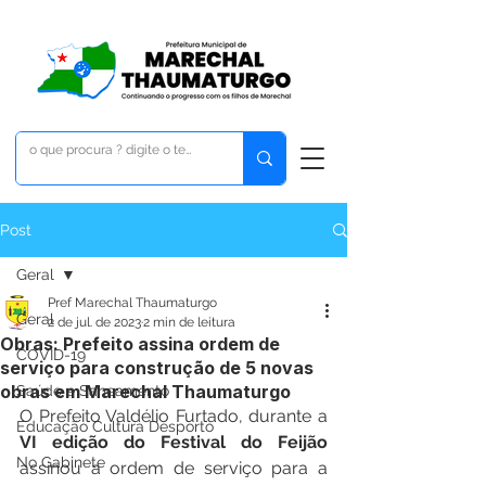
Post
Geral
Pref Marechal Thaumaturgo
Geral
2 de jul. de 2023
2 min de leitura
Obras: Prefeito assina ordem de
COVID-19
serviço para construção de 5 novas
obras em Marechal Thaumaturgo
Saúde e Saneamento
O Prefeito Valdélio Furtado, durante a 
Educação Cultura Desporto
VI edição do Festival do Feijão
No Gabinete
assinou a ordem de serviço para a 