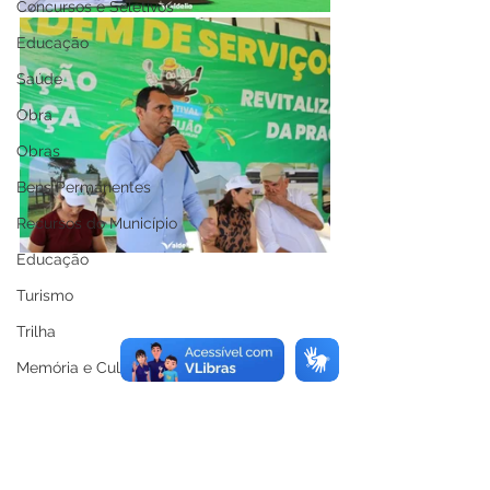
Concursos e Seletivos
Educação
Saúde
Obra
Obras
Bens Permanentes
Recursos do Município
Educação
Turismo
Trilha
Memória e Cultura