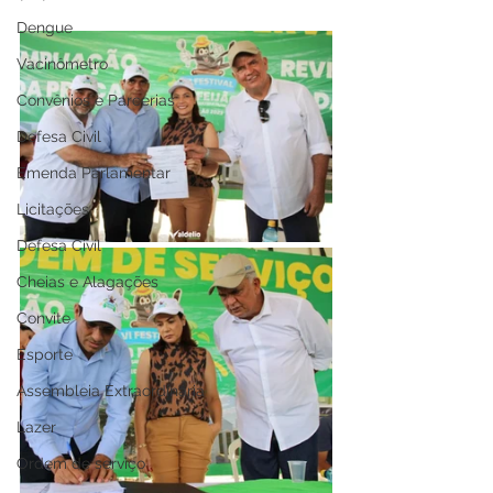
Dengue
Vacinômetro
Convênios e Parcerias
Defesa Civil
Emenda Parlamentar
Licitações
Defesa Civil
Cheias e Alagações
Convite
Esporte
Assembleia Extraordinária
Lazer
Ordem de serviço