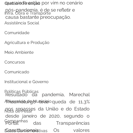
que ainda estão por vim no cenário 
Gestão e Finanças
pós-pandemia, é de se refletir e 
Infra, Obra e Transporte
causa bastante preocupação.
Assistência Social
Comunidade
Agricultura e Produção
Meio Ambiente
Concursos
Comunicado
Institucional e Governo
Políticas Públicas
Resultado da pandemia, Marechal 
Thaumaturgo teve queda de 11,3% 
Aniversário do Município
nos repasses da União e do Estado 
Nota de Pesar
desde janeiro de 2020, segundo o 
Campanhas
Portal das Transparências 
Constitucionais. Os valores 
Datas Comemorativas