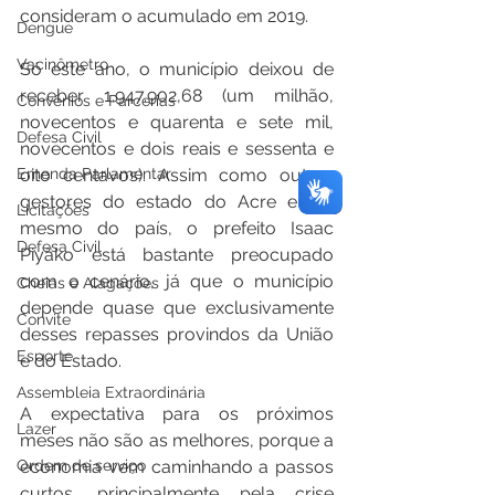
consideram o acumulado em 2019.
Dengue
Vacinômetro
Só este ano, o município deixou de 
receber 1.947.902,68 (um milhão, 
Convênios e Parcerias
novecentos e quarenta e sete mil, 
Defesa Civil
novecentos e dois reais e sessenta e 
oito centavos). Assim como outros 
Emenda Parlamentar
gestores do estado do Acre e até 
Licitações
mesmo do país, o prefeito Isaac 
Defesa Civil
Piyãko está bastante preocupado 
com o cenário, já que o município 
Cheias e Alagações
depende quase que exclusivamente 
Convite
desses repasses provindos da União 
Esporte
e do Estado.
Assembleia Extraordinária
A expectativa para os próximos 
Lazer
meses não são as melhores, porque a 
economia vem caminhando a passos 
Ordem de serviço
curtos, principalmente pela crise 