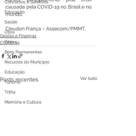
Concursos e Seletivos
causada pela COVID-19 no Brasil e no 
Educação
mundo.
Saúde
Cleudon França – Assecom/PMMT.
Obra
Gestão e Finanças
Obras
COVID-19
Bens Permanentes
Recursos do Município
Educação
Ver tudo
Posts recentes
Turismo
Trilha
Memória e Cultura