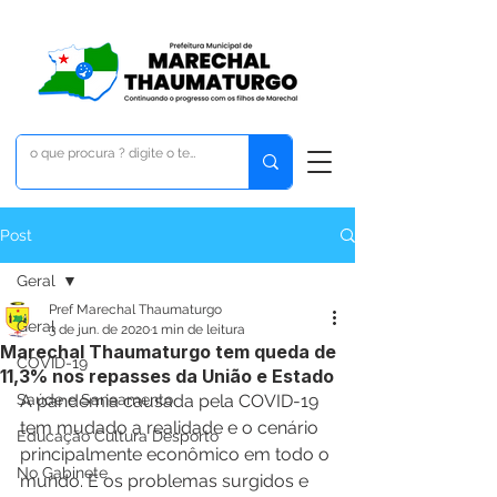
Post
Geral
Pref Marechal Thaumaturgo
Geral
3 de jun. de 2020
1 min de leitura
Marechal Thaumaturgo tem queda de
COVID-19
11,3% nos repasses da União e Estado
Saúde e Saneamento
A pandemia causada pela COVID-19 
tem mudado a realidade e o cenário 
Educação Cultura Desporto
principalmente econômico em todo o 
No Gabinete
mundo. E os problemas surgidos e 