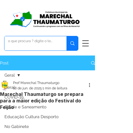
Post
Geral
Pref Marechal Thaumaturgo
Geral
18 de jun. de 2025
1 min de leitura
Marechal Thaumaturgo se prepara
COVID-19
para a maior edição do Festival do
Feijão
Saúde e Saneamento
Educação Cultura Desporto
No Gabinete