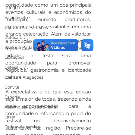
consolidado como um dos principais 
Dengue
eventos culturais e econômicos do 
Vacinômetro
município, reunindo produtores, 
empreendedores e visitantes em uma 
Convênios e Parcerias
grande celebração. Além de valorizar 
Defesa Civil
a produção agrícola, especialmente o 
Emenda Parlamentar
feijão, que é um dos símbolos da 
cidade, a festa será uma 
Licitações
oportunidade para promover 
Defesa Civil
negócios, gastronomia e identidade 
cultural.
Cheias e Alagações
Convite
A expectativa é de que esta edição 
Esporte
seja a maior de todas, trazendo ainda 
mais oportunidades para a 
Assembleia Extraordinária
comunidade e reforçando o papel do 
Lazer
festival no desenvolvimento 
Ordem de serviço
sustentável da região. Prepare-se 