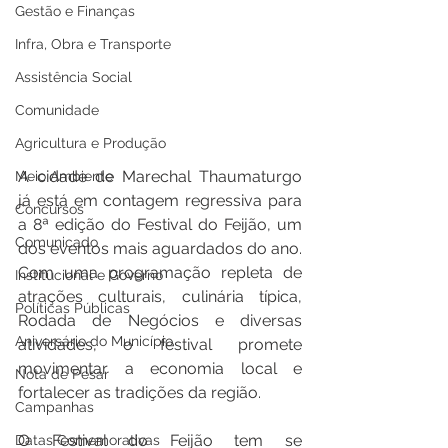
Gestão e Finanças
Infra, Obra e Transporte
Assistência Social
Comunidade
Agricultura e Produção
A cidade de Marechal Thaumaturgo 
Meio Ambiente
já está em contagem regressiva para 
Concursos
a 8ª edição do Festival do Feijão, um 
Comunicado
dos eventos mais aguardados do ano. 
Com uma programação repleta de 
Institucional e Governo
atrações culturais, culinária típica, 
Políticas Públicas
Rodada de Negócios e diversas 
Aniversário do Município
atividades, o festival promete 
movimentar a economia local e 
Nota de Pesar
fortalecer as tradições da região.
Campanhas
O Festival do Feijão tem se 
Datas Comemorativas