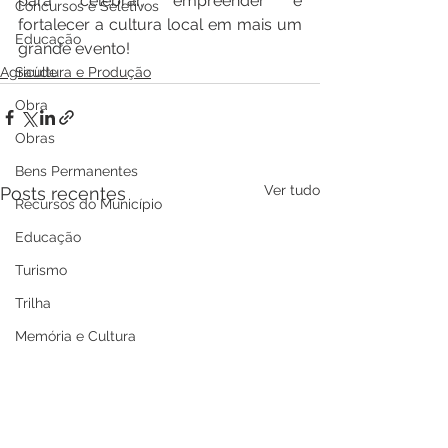
para celebrar, empreender e 
Concursos e Seletivos
fortalecer a cultura local em mais um 
Educação
grande evento!
Saúde
Agricultura e Produção
Obra
Obras
Bens Permanentes
Ver tudo
Posts recentes
Recursos do Município
Educação
Turismo
Trilha
Memória e Cultura