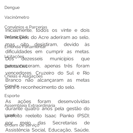
Dengue
Vacinômetro
Convênios e Parcerias
Inicialmente, todos os vinte e dois 
Defesa Civil
municípios do Acre aderiram ao selo, 
mas oito desistiram, devido às 
Emenda Parlamentar
dificuldades em cumprir as metas. 
Licitações
Dos dezesseis municípios que 
permaneceram, apenas três foram 
Defesa Civil
vencedores. Cruzeiro do Sul e Rio 
Cheias e Alagações
Branco não alcançaram as metas 
Convite
para o reconhecimento do selo.
Esporte
As ações foram desenvolvidas 
Assembleia Extraordinária
durante quatro anos pela gestão do 
Lazer
prefeito reeleito Isaac Pianko (PSD); 
por meio das Secretarias de 
Ordem de serviço
Assistência Social, Educação, Saúde, 