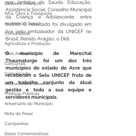
nos âmbitos da Saúde, Educação, 
Gestão e Finanças
Assistência Social, Conselho Municipal 
Infra, Obra e Transporte
da Criança e Adolescente, entre 
Assistência Social
outros. O resultado foi divulgado em 
live pelo embaixador da UNICEF no 
Comunidade
Brasil, Renato Aragão, o Didi.
Agricultura e Produção
O município de Marechal 
Meio Ambiente
Thaumaturgo foi um dos três 
Concursos
municípios do estado do Acre que 
Comunicado
receberam o Selo UNICEF fruto de 
um trabalho conjunto da atual 
Institucional e Governo
gestão e toda a sua equipe e 
Políticas Públicas
servidores municipais.
Aniversário do Município
Nota de Pesar
Campanhas
Datas Comemorativas