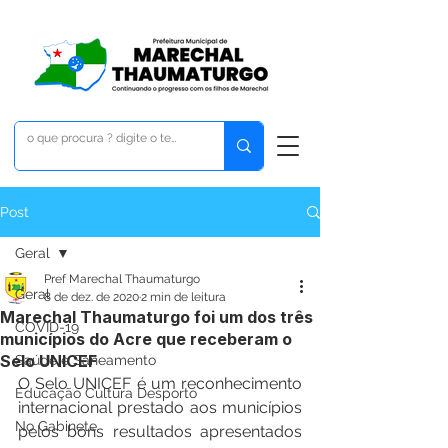
Post
Geral
Pref Marechal Thaumaturgo
Geral
8 de dez. de 2020
2 min de leitura
Marechal Thaumaturgo foi um dos três
COVID-19
municípios do Acre que receberam o
Selo UNICEF
Saúde e Saneamento
O Selo UNICEF é um reconhecimento 
Educação Cultura Desporto
internacional prestado aos municípios 
No Gabinete
pelos bons resultados apresentados 