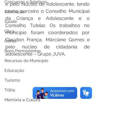
Concursos e Seletivos
e pelo Núcleo de Adolescente, tendo 
como parceiro o Conselho Municipal 
Educação
da Criança e Adolescente e o 
Saúde
Conselho Tutelar. Os trabalhos no 
Obra
município foram coordenados por 
Cleudon França, Márciane Gomes e 
Obras
pelo núcleo de cidadania de 
Bens Permanentes
adolescente – Grupo JUVA.
Recursos do Município
Educação
Turismo
Trilha
Memória e Cultura