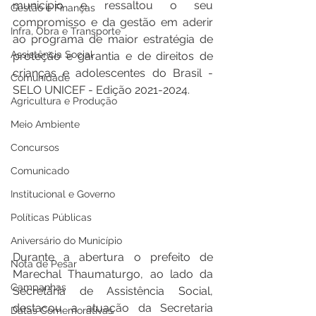
município e ressaltou o seu 
Gestão e Finanças
compromisso e da gestão em aderir 
Infra, Obra e Transporte
ao programa de maior estratégia de 
Assistência Social
proteção e garantia e de direitos de 
crianças e adolescentes do Brasil - 
Comunidade
SELO UNICEF - Edição 2021-2024.
Agricultura e Produção
Meio Ambiente
Concursos
Comunicado
Institucional e Governo
Políticas Públicas
Aniversário do Município
Durante a abertura o prefeito de 
Nota de Pesar
Marechal Thaumaturgo, ao lado da 
Campanhas
Secretária de Assistência Social, 
destacou a atuação da Secretaria 
Datas Comemorativas