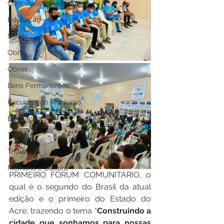
Concursos e Seletivos
Educação
Saúde
Obra
Obras
Bens Permanentes
Recursos do Município
Educação
Turismo
Trilha
Memória e Cultura
PRIMEIRO FÓRUM COMUNITÁRIO, o 
qual é o segundo do Brasil da atual 
edição e o primeiro do Estado do 
Acre, trazendo o tema “
Construindo a 
cidade que sonhamos para nossas 