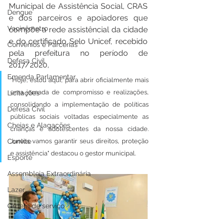
Municipal de Assistência Social, CRAS 
Dengue
e dos parceiros e apoiadores que 
Vacinômetro
compõe a rede assistêncial da cidade 
e do certificado Selo Unicef, recebido 
Convênios e Parcerias
pela prefeitura no período de 
Defesa Civil
2017/2020,
Emenda Parlamentar
"Hoje, estou aqui, para abrir oficialmente mais 
uma jornada de compromisso e realizações, 
Licitações
consolidando a implementação de políticas 
Defesa Civil
públicas sociais voltadas especialmente as 
Cheias e Alagações
crianças e adolescentes da nossa cidade. 
Convite
Juntos vamos garantir seus direitos, proteção 
e assistência" destacou o gestor municipal.
Esporte
Assembleia Extraordinária
Lazer
Ordem de serviço