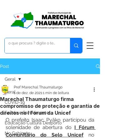
Post
Geral
Pref Marechal Thaumaturgo
Geral
1 de dez. de 2021
1 min de leitura
Marechal Thaumaturgo firma
COVID-19
compromisso de proteção e garantia de
direitos no I Fórum da Unicef
Saúde e Saneamento
O prefeito Isaac Pyãko participou da 
Educação Cultura Desporto
solenidade de abertura do 
I Fórum 
No Gabinete
Comunitário do Selo Unicef
 no 