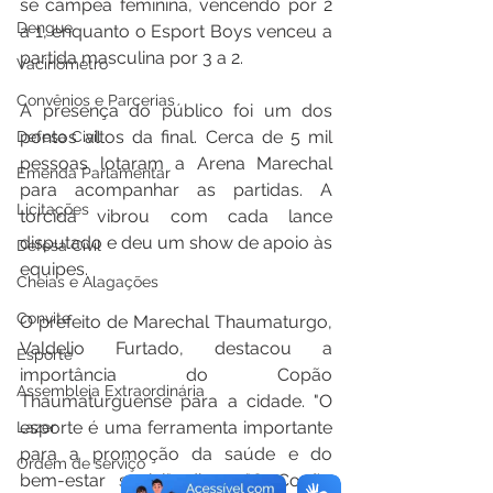
se campeã feminina, vencendo por 2 
Dengue
a 1, enquanto o Esport Boys venceu a 
partida masculina por 3 a 2.
Vacinômetro
Convênios e Parcerias
A presença do público foi um dos 
pontos altos da final. Cerca de 5 mil 
Defesa Civil
pessoas lotaram a Arena Marechal 
Emenda Parlamentar
para acompanhar as partidas. A 
Licitações
torcida vibrou com cada lance 
disputado e deu um show de apoio às 
Defesa Civil
equipes.
Cheias e Alagações
Convite
O prefeito de Marechal Thaumaturgo, 
Valdelio Furtado, destacou a 
Esporte
importância do Copão 
Assembleia Extraordinária
Thaumaturguense para a cidade. "O 
esporte é uma ferramenta importante 
Lazer
para a promoção da saúde e do 
Ordem de serviço
bem-estar social", disse. "O Copão 