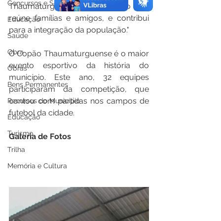
Concursos e Seletivos
Thaumaturguense é um evento que 
reúne famílias e amigos, e contribui 
Educação
para a integração da população."
Saúde
Obra
O Copão Thaumaturguense é o maior 
evento esportivo da história do 
Obras
município. Este ano, 32 equipes 
Bens Permanentes
participaram da competição, que 
contou com partidas nos campos de 
Recursos do Município
futebol da cidade.
Educação
Turismo
Galeria de Fotos
Trilha
Memória e Cultura