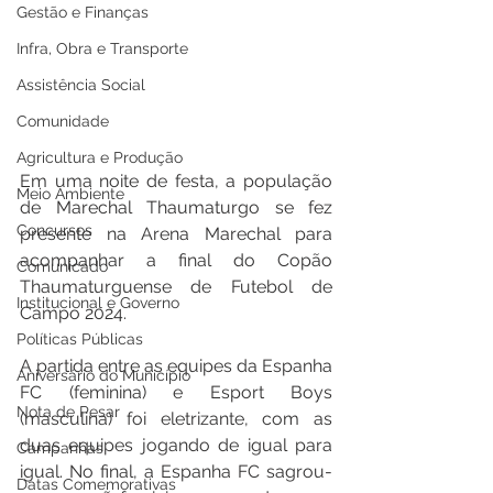
Gestão e Finanças
Infra, Obra e Transporte
Assistência Social
Comunidade
Agricultura e Produção
Em uma noite de festa, a população 
Meio Ambiente
de Marechal Thaumaturgo se fez 
Concursos
presente na Arena Marechal para 
acompanhar a final do Copão 
Comunicado
Thaumaturguense de Futebol de 
Institucional e Governo
Campo 2024.
Políticas Públicas
A partida entre as equipes da Espanha 
Aniversário do Município
FC (feminina) e Esport Boys 
Nota de Pesar
(masculina) foi eletrizante, com as 
duas equipes jogando de igual para 
Campanhas
igual. No final, a Espanha FC sagrou-
Datas Comemorativas