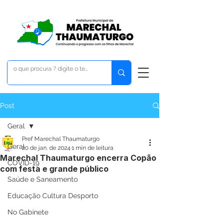
Post
Geral
Pref Marechal Thaumaturgo
Geral
20 de jan. de 2024
1 min de leitura
Marechal Thaumaturgo encerra Copão
COVID-19
com festa e grande público
Saúde e Saneamento
Educação Cultura Desporto
No Gabinete