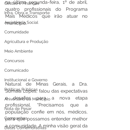
na última segunda-feira, 1º de abril, 
Gestão e Finanças
quatro profissionais do Programa 
Infra, Obra e Transporte
Mais Médicos que irão atuar no 
Assistência Social
município.
Comunidade
Agricultura e Produção
Meio Ambiente
Concursos
Comunicado
Institucional e Governo
Natural de Minas Gerais, a Dra. 
Políticas Públicas
Sumaia Lopes, falou das expectativas 
e desafios para a nova etapa 
Aniversário do Município
profissional. “Precisamos que a 
Nota de Pesar
população confie em nós, médicos, 
Campanhas
para que possamos entender melhor 
a comunidade. A minha visão geral da 
Datas Comemorativas