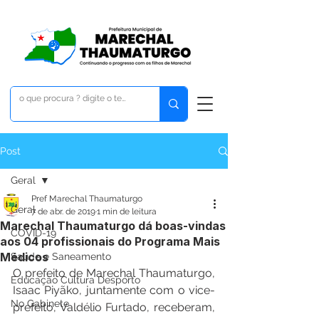
Post
Geral
Pref Marechal Thaumaturgo
Geral
7 de abr. de 2019
1 min de leitura
Marechal Thaumaturgo dá boas-vindas
COVID-19
aos 04 profissionais do Programa Mais
Médicos
Saúde e Saneamento
O prefeito de Marechal Thaumaturgo, 
Educação Cultura Desporto
Isaac Piyãko, juntamente com o vice-
No Gabinete
prefeito, Valdélio Furtado, receberam, 