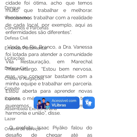
cidade foi ótima, acho que temos 
Dengue
muito que trabalhar e melhorar. 
Precisamos trabalhar com a realidade 
Vacinômetro
de cada local, por exemplo, aqui as 
Convênios e Parcerias
enfermidades são diferentes”.
Defesa Civil
 Vinda de Rio Branco, a Dra. Vanessa 
Emenda Parlamentar
foi lotada para atender a comunidade 
Licitações
Vila Restauração, em Marechal 
Defesa Civil
Thaumaturgo. “Estou bem nervosa, 
mas vou conversar bastante com a 
Cheias e Alagações
minha equipe e trabalhar em parceria. 
Convite
Estou aberta para aprender novas 
coisas, o médico nunca sabe de tudo, 
Esporte
queremos trabalhar com muita 
Assembleia Extraordinária
harmonia e união”, disse.
Lazer
 O prefeito Isaac Piyãko falou do 
Ordem de serviço
desafio de chegar até as 