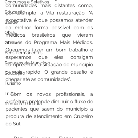
Concursos e Seletivos
comunidades mais distantes como, 
Educação
por exemplo, a Vila restauração: “A 
expectativa é que possamos atender 
Saúde
da melhor forma possível com os 
Obra
médicos brasileiros que vieram 
através do Programa Mais Médicos. 
Obras
Queremos fazer um bom trabalho e 
Bens Permanentes
esperamos que eles consigam 
Recursos do Município
compreender a situação do município 
o mais rápido. O grande desafio é 
Educação
chegar até as comunidades”.
Turismo
Trilha
 Com os novos profissionais, a 
prefeitura pretende diminuir o fluxo de 
Memória e Cultura
pacientes que saem do município a 
procura de atendimento em Cruzeiro 
do Sul.