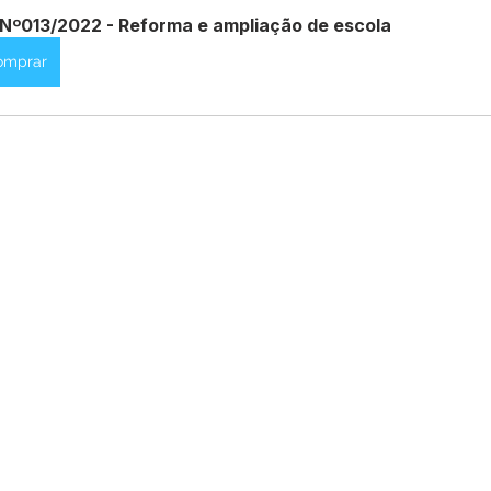
Nº013/2022 - Reforma e ampliação de escola
omprar
Datas Comemorativas
Dengue
Vacinômetro
entar
Licitações
Defesa Civil
Cheias e Alagaçõe
dinária
Lazer