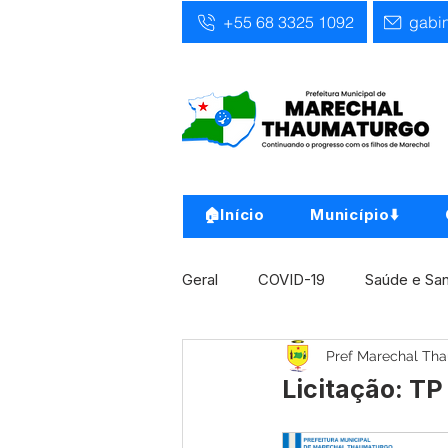
+55 68 3325 1092
gabi
🏠Início
Município⬇️
Geral
COVID-19
Saúde e Sa
Pref Marechal Th
Infra, Obra e Transporte
Ass
Licitação: T
Concursos
Comunicado