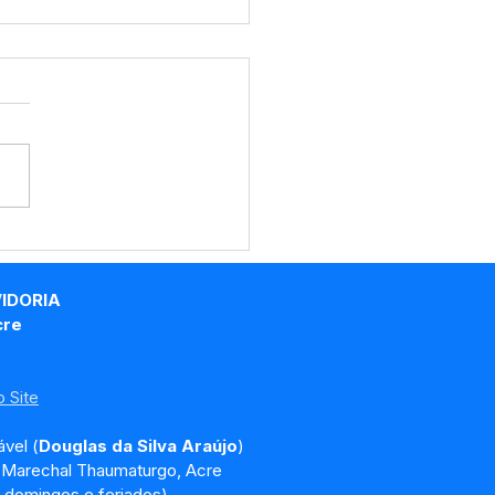
RP Nº018/2025 -
o de Licitação
VIDORIA
cre
 Site
vel (
Douglas da Silva Araújo
)
, Marechal Thaumaturgo, Acre
 domingos e feriados)