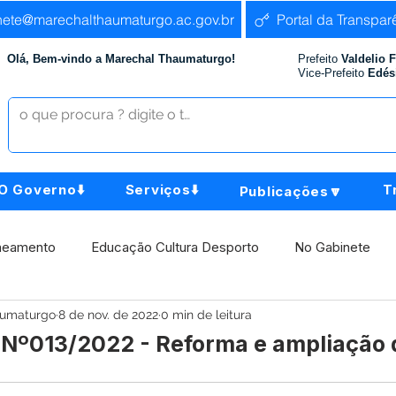
nete@marechalthaumaturgo.ac.gov.br
Portal da Transpar
Olá, Bem-vindo a Marechal Thaumaturgo!
Prefeito
Valdelio 
Vice-Prefeito
Edés
O Governo⬇️
Serviços⬇️
T
Publicações🔽
neamento
Educação Cultura Desporto
No Gabinete
aumaturgo
8 de nov. de 2022
0 min de leitura
istência Social
Comunidade
Agricultura e Produção
P Nº013/2022 - Reforma e ampliação 
Institucional e Governo
Políticas Públicas
Aniversári