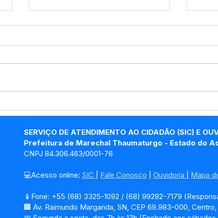
PP SRP Nº019/2025 -
PP S
Aviso de Licitação
Avis
SERVIÇO DE ATENDIMENTO AO CIDADÃO (SIC) E OU
Prefeitura de Marechal Thaumaturgo - Estado do A
CNPJ 84.306.463/0001-76
💻Acesso online: 
SIC 
| 
Fale Conosco
 | 
Ouvidoria
| 
Mapa do
📱Fone: +55 (68) 3325-1092 / (68) 99282-7179 (Responsá
🏢 Av. Raimundo Margarida, SN, CEP 69.983-000, Centro
📅 Segunda a sexta, das 7h às 13h (Fechado aos sábados,