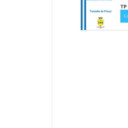
TP 
C
Nota de Pesar
Campanhas
Defesa Civil
Emenda Parlam
Esporte
Assembleia Extraor