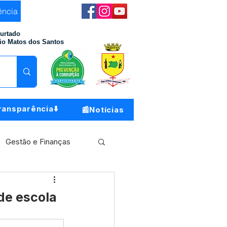
ência
Furtado
io Matos dos Santos
ransparência⬇️
📰Notícias
Gestão e Finanças
Meio Ambiente
de escola
o do Município