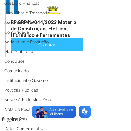
Gestão e Finanças
Infra, Obra e Transporte
PP SRP Nº044/2023 Material 
Assistência Social
de Construção, Elétrico, 
Comunidade
Hidráulico e Ferramentas
Agricultura e Produção
Comprar
Meio Ambiente
Concursos
Comunicado
Institucional e Governo
Políticas Públicas
Aniversário do Município
Nota de Pesar
Campanhas
Datas Comemorativas