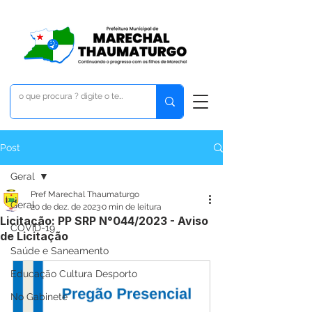
Post
Geral
Pref Marechal Thaumaturgo
Geral
20 de dez. de 2023
0 min de leitura
Licitação: PP SRP N°044/2023 - Aviso
COVID-19
de Licitação
Saúde e Saneamento
Educação Cultura Desporto
No Gabinete