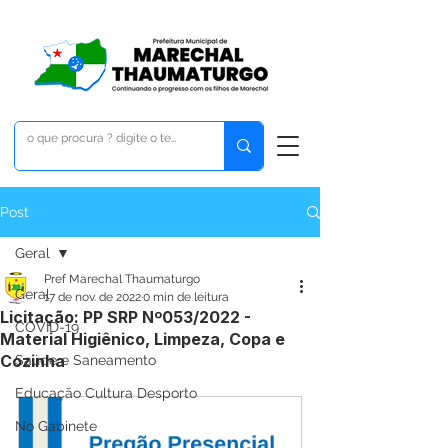
Post
Geral
Pref Marechal Thaumaturgo
Geral
17 de nov. de 2022
0 min de leitura
Licitação: PP SRP Nº053/2022 -
COVID-19
Material Higiênico, Limpeza, Copa e
Cozinha
Saúde e Saneamento
Educação Cultura Desporto
No Gabinete