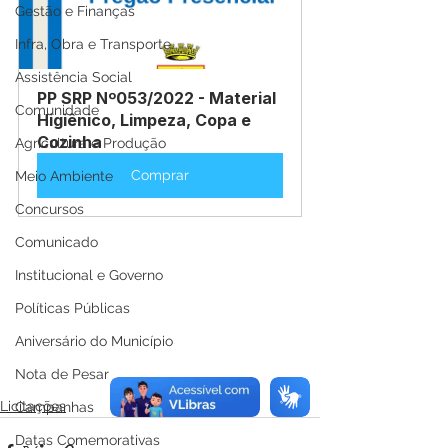
Gestão e Finanças
Infra, Obra e Transporte
Assistência Social
PP SRP Nº053/2022 - Material 
Comunidade
Higiênico, Limpeza, Copa e 
Cozinha
Agricultura e Produção
Comprar
Meio Ambiente
Concursos
Comunicado
Institucional e Governo
Políticas Públicas
Aniversário do Município
Nota de Pesar
Licitações
Campanhas
Datas Comemorativas