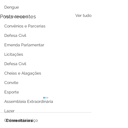
Dengue
Ver tudo
Posts recentes
Vacinômetro
Convênios e Parcerias
Defesa Civil
Emenda Parlamentar
Licitações
Defesa Civil
Cheias e Alagações
Convite
Esporte
Assembleia Extraordinária
Lazer
Comentários
Ordem de serviço