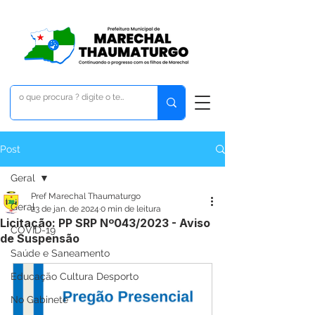
Post
Geral
Pref Marechal Thaumaturgo
Geral
23 de jan. de 2024
0 min de leitura
Licitação: PP SRP Nº043/2023 - Aviso
COVID-19
de Suspensão
Saúde e Saneamento
Educação Cultura Desporto
No Gabinete