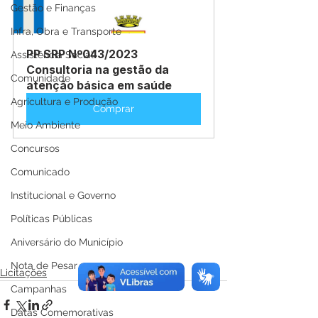
Gestão e Finanças
Infra, Obra e Transporte
PP SRP Nº043/2023 
Assistência Social
Consultoria na gestão da 
Comunidade
atenção básica em saúde
Agricultura e Produção
Comprar
Meio Ambiente
Concursos
Comunicado
Institucional e Governo
Políticas Públicas
Aniversário do Município
Nota de Pesar
Licitações
Campanhas
Datas Comemorativas