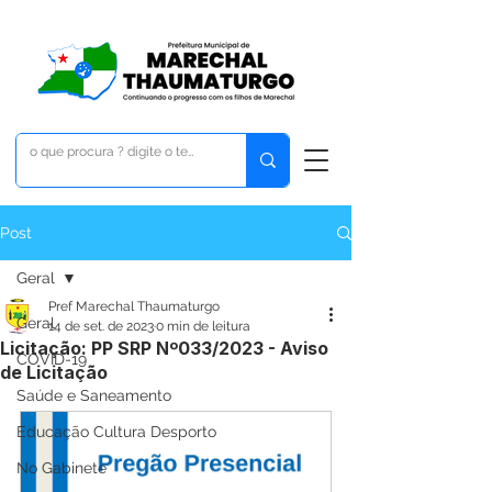
Post
Geral
Pref Marechal Thaumaturgo
Geral
14 de set. de 2023
0 min de leitura
Licitação: PP SRP Nº033/2023 - Aviso
COVID-19
de Licitação
Saúde e Saneamento
Educação Cultura Desporto
No Gabinete