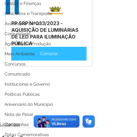
Gestão e Finanças
Infra, Obra e Transporte
PP SRP Nº033/2023 - 
Assistência Social
AQUISIÇÃO DE LUMINÁRIAS 
Comunidade
DE LED PARA ILUMINAÇÃO 
PÚBLICA
Agricultura e Produção
Comprar
Meio Ambiente
Concursos
Comunicado
Institucional e Governo
Políticas Públicas
Aniversário do Município
Nota de Pesar
Licitações
Campanhas
Datas Comemorativas