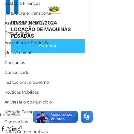
Gestão e Finanças
Infra, Obra e Transporte
PP SRP Nº012/2024 - 
Assistência Social
LOCAÇÃO DE MÁQUINAS 
Comunidade
PESADAS
Agricultura e Produção
Comprar
Meio Ambiente
Concursos
Comunicado
Institucional e Governo
Políticas Públicas
Aniversário do Município
Nota de Pesar
Licitações
Campanhas
Datas Comemorativas