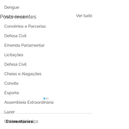
Dengue
Ver tudo
Posts recentes
Vacinômetro
Convênios e Parcerias
Defesa Civil
Emenda Parlamentar
Licitações
Defesa Civil
Cheias e Alagações
Convite
Esporte
Assembleia Extraordinária
Lazer
Comentários
Ordem de serviço