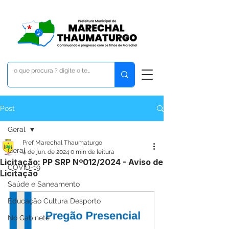
Post
Geral
Pref Marechal Thaumaturgo
Geral
4 de jun. de 2024
0 min de leitura
Licitação: PP SRP Nº012/2024 - Aviso de
COVID-19
Licitação
Saúde e Saneamento
Educação Cultura Desporto
No Gabinete