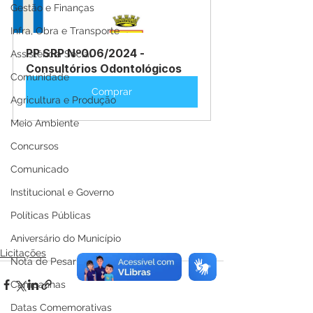
Gestão e Finanças
Infra, Obra e Transporte
PP SRP Nº006/2024 - 
Assistência Social
Consultórios Odontológicos
Comunidade
Comprar
Agricultura e Produção
Meio Ambiente
Concursos
Comunicado
Institucional e Governo
Políticas Públicas
Aniversário do Município
Licitações
Nota de Pesar
Campanhas
Datas Comemorativas