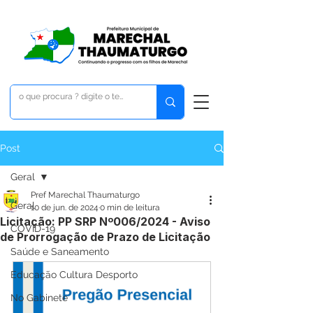
Post
Geral
Pref Marechal Thaumaturgo
Geral
10 de jun. de 2024
0 min de leitura
Licitação: PP SRP Nº006/2024 - Aviso
COVID-19
de Prorrogação de Prazo de Licitação
Saúde e Saneamento
Educação Cultura Desporto
No Gabinete