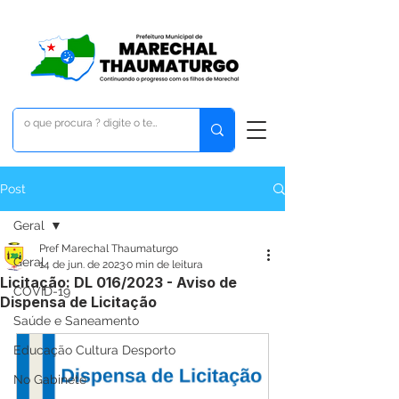
Post
Geral
Pref Marechal Thaumaturgo
Geral
14 de jun. de 2023
0 min de leitura
Licitação: DL 016/2023 - Aviso de
COVID-19
Dispensa de Licitação
Saúde e Saneamento
Educação Cultura Desporto
No Gabinete