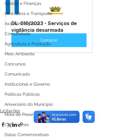
Gestão e Finanças
Infra, Obra e Transporte
DL  016/2023 - Serviços de 
Assistência Social
vigilância desarmada
Comunidade
Comprar
Agricultura e Produção
Meio Ambiente
Concursos
Comunicado
Institucional e Governo
Políticas Públicas
Aniversário do Município
Licitações
Nota de Pesar
Campanhas
Datas Comemorativas