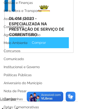
Gestão e Finanças
Infra, Obra e Transporte
DL 014 /2023 - 
Assistência Social
ESPECIALIZADA NA 
Comunidade
PRESTAÇÃO DE SERVIÇO DE 
CORRENTEIRO
Agricultura e Produção
Comprar
Meio Ambiente
Concursos
Comunicado
Institucional e Governo
Políticas Públicas
Aniversário do Município
Nota de Pesar
Licitações
Campanhas
Datas Comemorativas