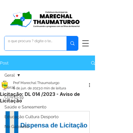
Post
Geral
Pref Marechal Thaumaturgo
Geral
6 de jun. de 2023
0 min de leitura
Licitação: DL 014 /2023 - Aviso de
COVID-19
Licitação
Saúde e Saneamento
Educação Cultura Desporto
No Gabinete