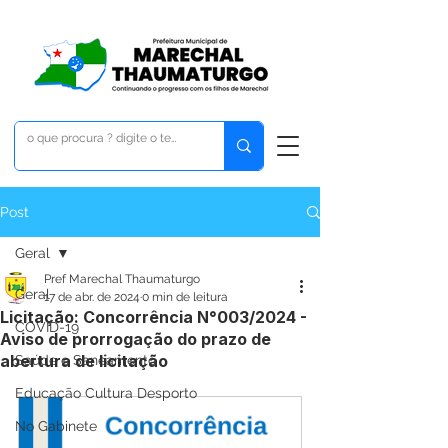
Post
Geral
Pref Marechal Thaumaturgo
Geral
17 de abr. de 2024
0 min de leitura
Licitação: Concorrência N°003/2024 -
COVID-19
Aviso de prorrogação do prazo de
abertura de licitação
Saúde e Saneamento
Educação Cultura Desporto
No Gabinete