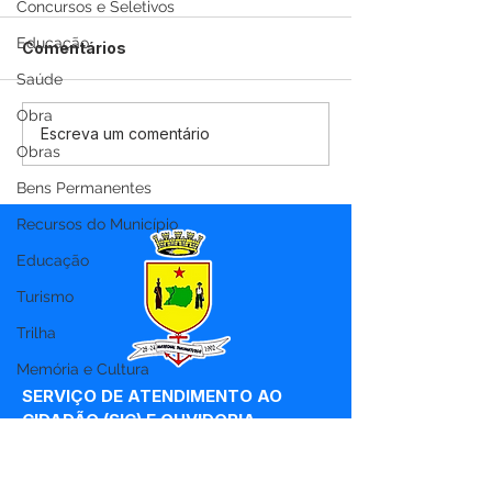
Concursos e Seletivos
Educação
Comentários
Saúde
Obra
PP SRP Nº019/2025 -
PP SRP Nº018/
Escreva um comentário
Obras
Aviso de Licitação
Aviso de Licit
Bens Permanentes
Recursos do Município
Educação
Turismo
Trilha
Memória e Cultura
SERVIÇO DE ATENDIMENTO AO 
CIDADÃO (SIC) E OUVIDORIA
Prefeitura de Marechal 
Thaumaturgo - Estado do Acre