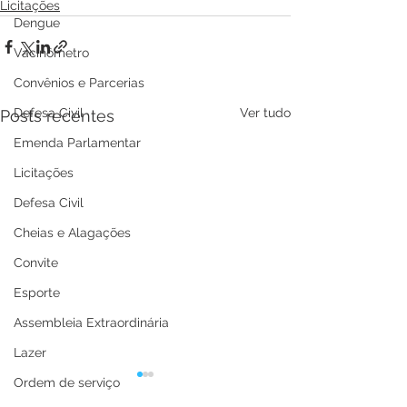
Licitações
Dengue
Vacinômetro
Convênios e Parcerias
Defesa Civil
Ver tudo
Posts recentes
Emenda Parlamentar
Licitações
Defesa Civil
Cheias e Alagações
Convite
Esporte
Assembleia Extraordinária
Lazer
Ordem de serviço