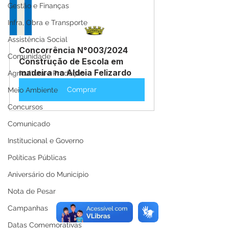
Gestão e Finanças
Infra, Obra e Transporte
Assistência Social
Concorrência N°003/2024 
Comunidade
Construção de Escola em 
madeira na Aldeia Felizardo
Agricultura e Produção
Comprar
Meio Ambiente
Concursos
Comunicado
Institucional e Governo
Políticas Públicas
Aniversário do Município
Nota de Pesar
Campanhas
Datas Comemorativas