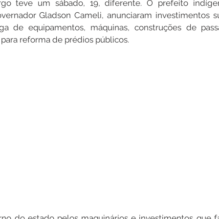
o teve um sábado, 19, diferente. O prefeito indígen
rnador Gladson Cameli, anunciaram investimentos sup
ga de equipamentos, máquinas, construções de passa
Datas Comemorativas
Dengue
Vacinômetro
o para reforma de prédios públicos.
entar
Licitações
Defesa Civil
Cheias e Alagaçõe
dinária
Lazer
no do estado pelos maquinários e investimentos que faz