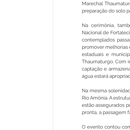
Marechal Thaumaturg
preparação do solo pa
Na cerimônia, tamb
Nacional de Fortalec
contemplados passam 
promover melhorias e
estaduais e municip
Thaumaturgo. Com inv
captação e armazena
água estará apropria
Na mesma solenidade
Rio Amônia. A estrut
estão assegurados po
pronta, a passagem f
O evento contou com 