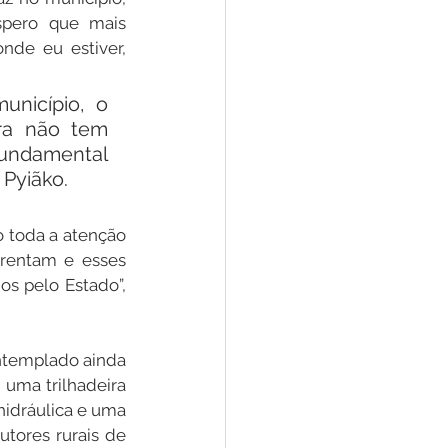
spero que mais 
nde eu estiver, 
nicípio, o 
ra não tem 
fundamental 
 Pyiãko.
toda a atenção 
rentam e esses 
s pelo Estado”, 
ntemplado ainda 
uma trilhadeira 
idráulica e uma 
tores rurais de 