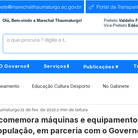
nete@marechalthaumaturgo.ac.gov.br
Portal da Transpar
Olá, Bem-vindo a Marechal Thaumaturgo!
Prefeito
Valdelio 
Vice-Prefeito
Edés
O Governo⬇️
Serviços⬇️
T
Publicações🔽
neamento
Educação Cultura Desporto
No Gabinete
aumaturgo
21 de fev. de 2022
2 min de leitura
istência Social
Comunidade
Agricultura e Produção
o comemora máquinas e equipamento
população, em parceria com o Govern
Institucional e Governo
Políticas Públicas
Aniversári