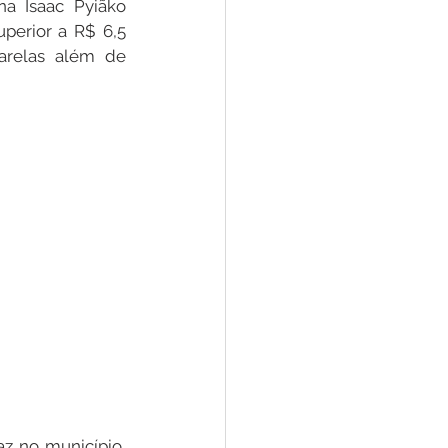
a Isaac Pyiãko 
erior a R$ 6,5 
relas além de 
Convênios e Parcerias
s
Convite
 no município, 