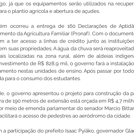
o, já que os equipamentos serão utilizados na recupera
ra o plantio agrícola e abertura de açudes.
ém ocorreu a entrega de 160 Declarações de Aptidã
imento da Agricultura Familiar (Pronaf). Com o documento
a ter acesso a linhas de crédito junto as instituições
m suas propriedades. A água da chuva será reaproveitad
ais localizadas na zona rural, além de aldeias indígen
estimento de R$ 828,9 mil, o governo fará a instalação
mento nestas unidades de ensino. Após passar por todo 
da para o consumo dos estudantes.
, o governo apresentou o projeto para construção da pa
ura de 190 metros de extensão está orçada em R$ 4,7 milhõ
r meio de emenda parlamentar do senador Marcio Bittar.
acilitará o acesso de pedestres ao aeródromo da cidade.
a participação do prefeito Isaac Pyiãko, governador Gla