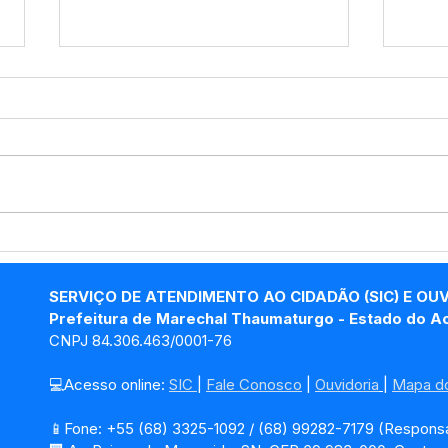
Ação de Saúde na
A Re
Comunidade Matrixã
Ouro
Inco
SERVIÇO DE ATENDIMENTO AO CIDADÃO (SIC) E OU
Prefeitura de Marechal Thaumaturgo - Estado do A
CNPJ 84.306.463/0001-76
💻Acesso online: 
SIC 
| 
Fale Conosco
 | 
Ouvidoria
| 
Mapa do
📱Fone: +55 (68) 3325-1092 / (68) 99282-7179 (Responsá