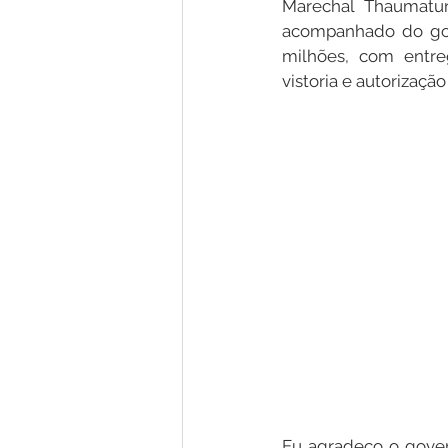
Marechal Thaumaturg
acompanhado do gove
milhões, com entre
Nota de Pesar
Campanhas
vistoria e autorizaçã
Defesa Civil
Emenda Parlam
Esporte
Assembleia Extraor
Eu agradeço o gover