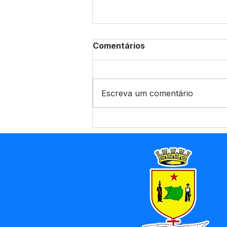
Comentários
Escreva um comentário
Jornada Pedagógica da
EJA 2026 promove
formação continuada para
professores da Educação
de Jovens e Adultos