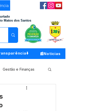
ência
Furtado
io Matos dos Santos
ransparência⬇️
📰Notícias
Gestão e Finanças
Meio Ambiente
s
o
o do Município