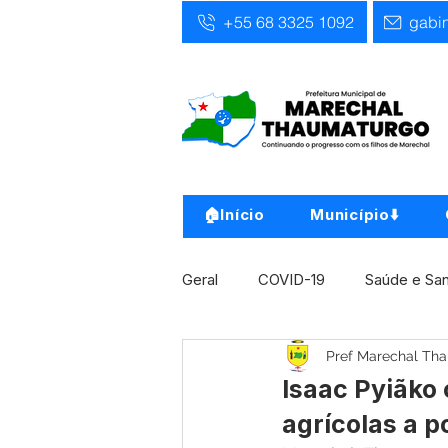
+55 68 3325 1092
gabi
🏠Início
Município⬇️
Geral
COVID-19
Saúde e Sa
Pref Marechal Th
Infra, Obra e Transporte
Ass
Isaac Pyiãk
agrícolas a 
Concursos
Comunicado