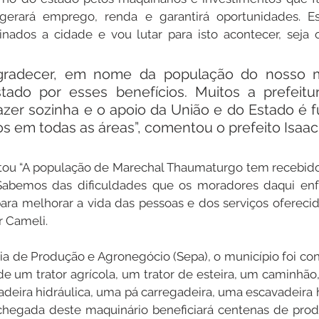
gerará emprego, renda e garantirá oportunidades. E
nados a cidade e vou lutar para isto acontecer, seja o
agradecer, em nome da população do nosso mu
ado por esses benefícios. Muitos a prefeitu
azer sozinha e o apoio da União e do Estado é 
 em todas as áreas”, comentou o prefeito Isaac
tou “A população de Marechal Thaumaturgo tem recebido 
Sabemos das dificuldades que os moradores daqui enf
ra melhorar a vida das pessoas e dos serviços oferecido
r Cameli.
ia de Produção e Agronegócio (Sepa), o município foi co
 um trator agrícola, um trator de esteira, um caminhão, 
deira hidráulica, uma pá carregadeira, uma escavadeira h
chegada deste maquinário beneficiará centenas de produ