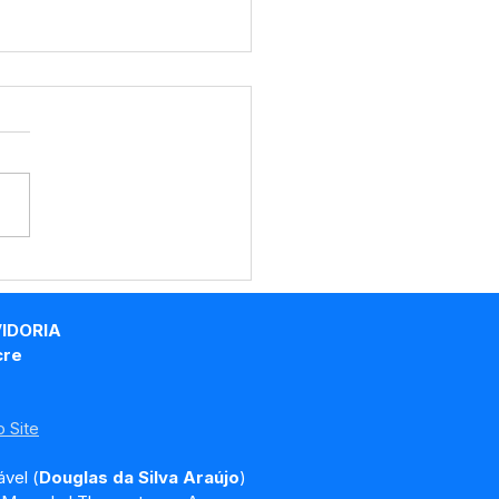
volução Acreana: Do
 Branco à
rporação Nacional
VIDORIA
cre
 Site
vel (
Douglas da Silva Araújo
)