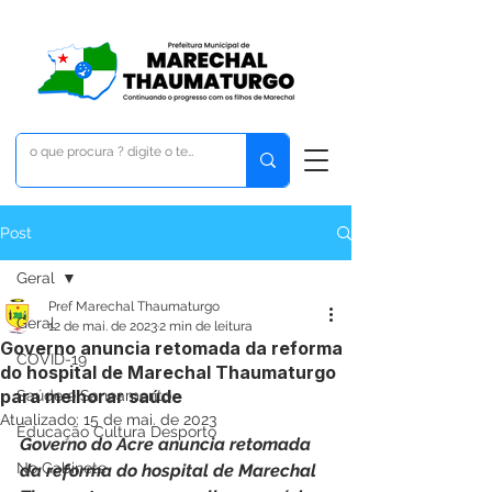
Post
Geral
Pref Marechal Thaumaturgo
Geral
12 de mai. de 2023
2 min de leitura
Governo anuncia retomada da reforma
COVID-19
do hospital de Marechal Thaumaturgo
para melhorar saúde
Saúde e Saneamento
Atualizado:
15 de mai. de 2023
Educação Cultura Desporto
Governo do Acre anuncia retomada 
No Gabinete
da reforma do hospital de Marechal 