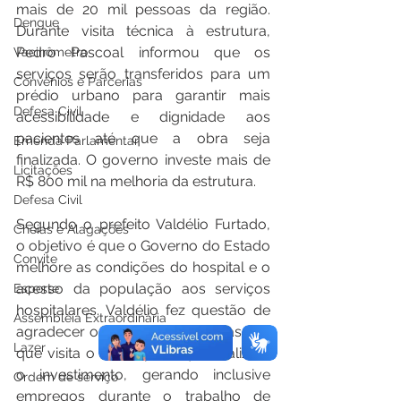
mais de 20 mil pessoas da região. 
Dengue
Durante visita técnica à estrutura, 
Pedro Pascoal informou que os 
Vacinômetro
serviços serão transferidos para um 
Convênios e Parcerias
prédio urbano para garantir mais 
Defesa Civil
acessibilidade e dignidade aos 
pacientes até que a obra seja 
Emenda Parlamentar
finalizada. O governo investe mais de 
Licitações
R$ 800 mil na melhoria da estrutura.
Defesa Civil
Segundo o prefeito Valdélio Furtado, 
Cheias e Alagações
o objetivo é que o Governo do Estado 
Convite
melhore as condições do hospital e o 
acesso da população aos serviços 
Esporte
hospitalares. Valdélio fez questão de 
Assembleia Extraordinária
agradecer o secretário Pedro Pascoal 
Lazer
que visita o município e que realizará 
o investimento, gerando inclusive 
Ordem de serviço
empregos durante o trabalho de 