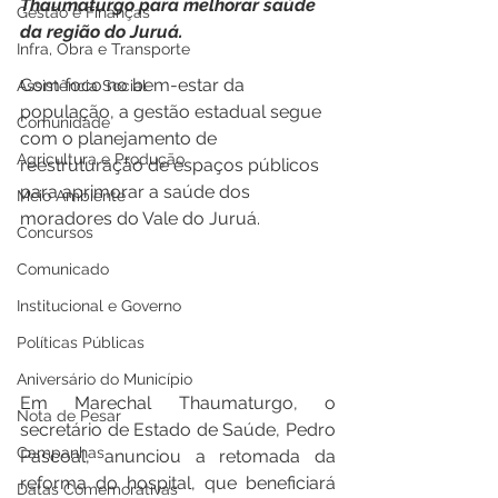
Thaumaturgo para melhorar saúde 
Gestão e Finanças
da região do Juruá.
Infra, Obra e Transporte
Com foco no bem-estar da 
Assistência Social
população, a gestão estadual segue 
Comunidade
com o planejamento de 
Agricultura e Produção
reestruturação de espaços públicos 
para aprimorar a saúde dos 
Meio Ambiente
moradores do Vale do Juruá. 
Concursos
Comunicado
Institucional e Governo
Políticas Públicas
Aniversário do Município
Em Marechal Thaumaturgo, o 
Nota de Pesar
secretário de Estado de Saúde, Pedro 
Campanhas
Pascoal, anunciou a retomada da 
reforma do hospital, que beneficiará 
Datas Comemorativas