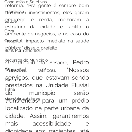
Concursos e Seletivos
reforma. "Pra gente é sempre bom 
Educação
ouvir em investimentos, eles geram 
emprego e renda, melhoram a 
Saúde
estrutura da cidade e facilita o 
Obra
ambiente de negócios, e no caso do 
hospital, impacto imediato na saúde 
Obras
pública" disse o prefeito.
Bens Permanentes
Recursos do Município
Pedro 
O secretário da Sesacre, 
Pascoal 
“Nossos 
Educação
ratificou. 
serviços, que estavam sendo 
Turismo
prestados na Unidade Fluvial 
Trilha
do município, serão 
Memória e Cultura
transferidos para um prédio 
localizado na parte urbana da 
cidade. Assim, garantiremos 
mais acessibilidade e 
dignidade aos pacientes, até 