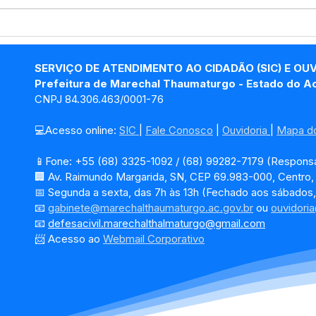
Marechal Thaumaturgo
Mar
avança na Cafeicultura:
ven
Segunda etapa de envio
Pre
SERVIÇO DE ATENDIMENTO AO CIDADÃO (SIC) E OU
de mudas fortalece o
202
Prefeitura de Marechal Thaumaturgo - Estado do A
produtor rural
CNPJ 84.306.463/0001-76
💻Acesso online: 
SIC 
| 
Fale Conosco
 | 
Ouvidoria
| 
Mapa do
📱Fone: +55 (68) 3325-1092 / (68) 99282-7179 (Responsá
🏢 Av. Raimundo Margarida, SN, CEP 69.983-000, Centro
📅 Segunda a sexta, das 7h às 13h (Fechado aos sábados,
📧 
gabinete@marechalthaumaturgo.ac.gov.br
 ou 
ouvidori
📧
defesacivil.marechalthalmaturgo@gmail.com
📨 Acesso ao 
Webmail Corporativo