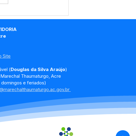
echal Thaumaturgo
ce Prêmio Sebrae
feitura Empreendedora
VIDORIA
6
cre
 Site
vel (
Douglas da Silva Araújo
)
, Marechal Thaumaturgo, Acre
 domingos e feriados)
a@marechalthaumaturgo.ac.gov.br