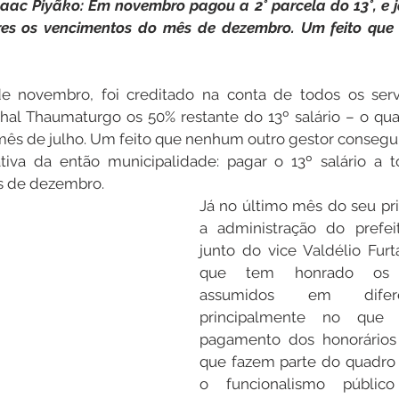
saac Piyãko: Em novembro pagou a 2° parcela do 13°, e j
res os vencimentos do mês de dezembro. Um feito que
Datas Comemorativas
Dengue
Vacinômetro
 novembro, foi creditado na conta de todos os servi
al Thaumaturgo os 50% restante do 13º salário – o qual
entar
Licitações
Defesa Civil
Cheias e Alagaçõe
ês de julho. Um feito que nenhum outro gestor consegui
ativa da então municipalidade: pagar o 13º salário a t
 de dezembro.
Já no último mês do seu pr
dinária
Lazer
a administração do prefeit
junto do vice Valdélio Furt
que tem honrado os c
assumidos em difere
principalmente no que 
pagamento dos honorários 
que fazem parte do quadro 
o funcionalismo público