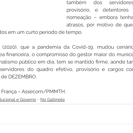
também dos servidore
provisório, e detentores
nomeação – embora tenha 
atrasos, por motivo de que
os em um curto período de tempo.
(2020), que a pandemia da Covid-19, mudou cenários
ea financeira, o compromisso do gestor maior do municí
nalismo público em dia, tem se mantido firme, aonde ta
ervidores do quadro efetivo, provisório e cargos com
 de DEZEMBRO. 
n França – Assecom/PMMTH.
itucional e Governo
No Gabinete