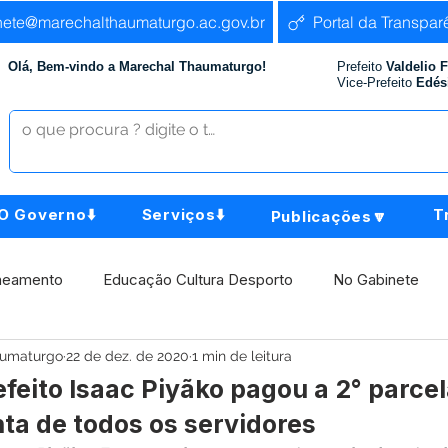
nete@marechalthaumaturgo.ac.gov.br
Portal da Transpar
Olá, Bem-vindo a Marechal Thaumaturgo!
Prefeito
Valdelio 
Vice-Prefeito
Edés
O Governo⬇️
Serviços⬇️
T
Publicações🔽
neamento
Educação Cultura Desporto
No Gabinete
aumaturgo
22 de dez. de 2020
1 min de leitura
istência Social
Comunidade
Agricultura e Produção
feito Isaac Piyãko pagou a 2° parcela
nta de todos os servidores
Institucional e Governo
Políticas Públicas
Aniversári