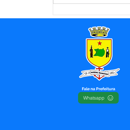
Enchente do Rio Juruá:
Prefeitura de Marechal
Thaumaturgo mobiliza
força-tarefa e garante
assistência às famílias
atingidas
Fale na Prefeitura
Whatsapp