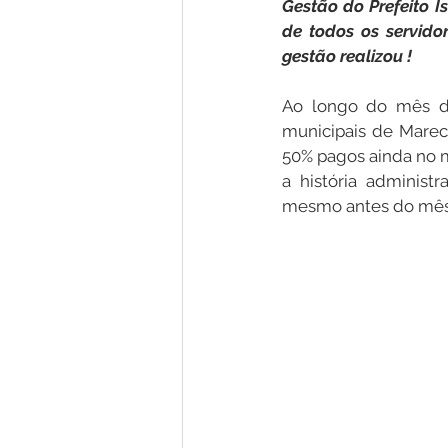
Gestão do Prefeito I
de todos os servido
gestão realizou !
Nota de Pesar
Campanhas
Ao longo do mês de
municipais de Marech
Defesa Civil
Emenda Parlam
50% pagos ainda no m
a história administr
mesmo antes do mês
Esporte
Assembleia Extraor