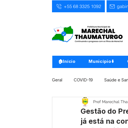
+55 68 3325 1092
gabi
🏠Início
Município⬇️
Geral
COVID-19
Saúde e Sa
Pref Marechal Th
Infra, Obra e Transporte
Ass
Gestão do Pre
já está na co
Concursos
Comunicado