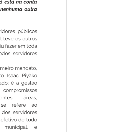
á está na conta 
 nenhuma outra 
Convênios e Parcerias
dores públicos 
 teve os outros 
s
Convite
u fazer em toda 
odos servidores 
imeiro mandato, 
o Isaac Piyãko 
ado; é a gestão 
ompromissos 
ntes áreas, 
se refere ao 
dos servidores 
efetivo de todo 
 municipal, e 