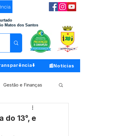
ência
Furtado
io Matos dos Santos
ransparência⬇️
📰Notícias
Gestão e Finanças
Meio Ambiente
 do 13°, e
o do Município