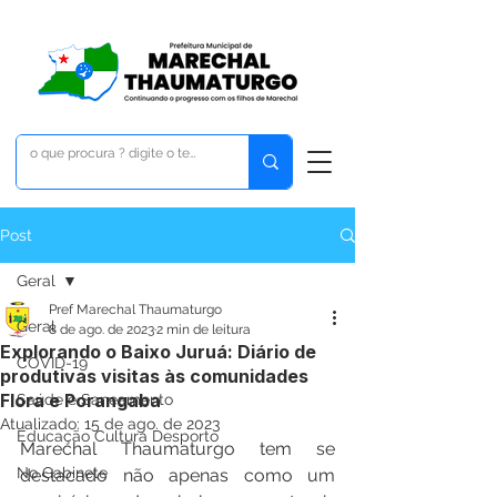
Post
Geral
Pref Marechal Thaumaturgo
Geral
8 de ago. de 2023
2 min de leitura
Explorando o Baixo Juruá: Diário de
COVID-19
produtivas visitas às comunidades
Flora e Porangaba
Saúde e Saneamento
Atualizado:
15 de ago. de 2023
Educação Cultura Desporto
Marechal Thaumaturgo tem se 
No Gabinete
destacado não apenas como um 