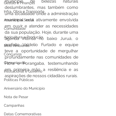
município de belezas naturais 
Gestão e Finanças
deslumbrantes, mas também como 
Infra, Obra e Transporte
uma localidade onde a administração 
municipal está ativamente envolvida 
Assistência Social
em ouvir e atender as necessidades 
Comunidade
da sua população. Hoje, durante uma 
Agricultura e Produção
agenda intensa no baixo Juruá, o 
prefeito Valdelio Furtado e equipe 
Meio Ambiente
teve a oportunidade de mergulhar 
Concursos
profundamente nas comunidades de 
Comunicado
Flora e Porangaba, testemunhando 
em primeira mão a resiliência e as 
Institucional e Governo
aspirações de nossos cidadãos rurais.
Políticas Públicas
Aniversário do Município
Nota de Pesar
Campanhas
Datas Comemorativas