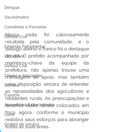
Dengue
Vacinômetro
Convênios e Parcerias
Nossa visita foi calorosamente 
Defesa Civil
recebida pela comunidade, e o 
Emenda Parlamentar
diálogo aberto e franco foi o destaque 
do dia. O prefeito acompanhado por 
Licitações
membros-chave da equipe da 
Defesa Civil
prefeitura, não apenas trouxe uma 
Cheias e Alagações
mensagem de apoio, mas também 
uma disposição sincera de entender 
Convite
as necessidades dos agricultores e 
Esporte
residentes rurais. As preocupações e 
Assembleia Extraordinária
desafios estão sendo colocados em 
foco agora, conforme o município 
Lazer
redobra seus esforços para abranger 
Ordem de serviço
todas as suas áreas.