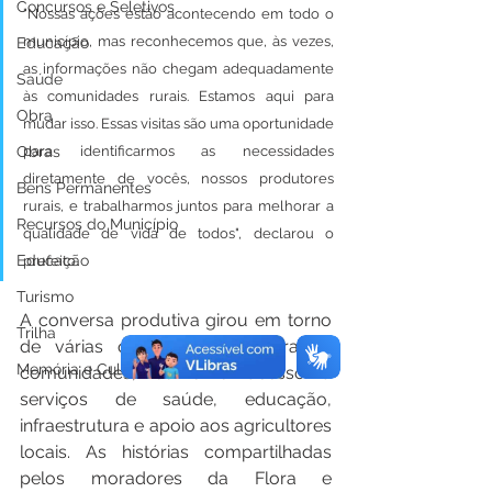
Concursos e Seletivos
"Nossas ações estão acontecendo em todo o 
município, mas reconhecemos que, às vezes, 
Educação
as informações não chegam adequadamente 
Saúde
às comunidades rurais. Estamos aqui para 
Obra
mudar isso. Essas visitas são uma oportunidade 
para identificarmos as necessidades 
Obras
diretamente de vocês, nossos produtores 
Bens Permanentes
rurais, e trabalharmos juntos para melhorar a 
Recursos do Município
qualidade de vida de todos", declarou o 
Educação
prefeito.
Turismo
A conversa produtiva girou em torno 
Trilha
de várias questões vitais para as 
Memória e Cultura
comunidades, como o acesso a 
serviços de saúde, educação, 
infraestrutura e apoio aos agricultores 
locais. As histórias compartilhadas 
pelos moradores da Flora e 