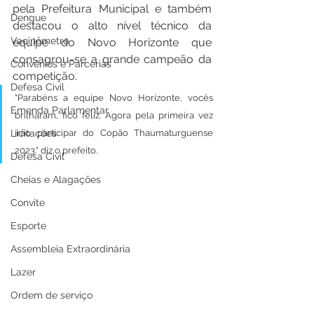
pela Prefeitura Municipal e também 
Dengue
destacou o alto nível técnico da 
Vacinômetro
equipe do Novo Horizonte que 
consagrou-se a grande campeão da 
Convênios e Parcerias
competição.
Defesa Civil
"Parabéns a equipe Novo Horizonte, vocês 
Emenda Parlamentar
brilharam, fico feliz. Agora pela primeira vez 
Licitações
irão participar do Copão Thaumaturguense 
2023." diz o prefeito.
Defesa Civil
Cheias e Alagações
Convite
Esporte
Assembleia Extraordinária
Lazer
Ordem de serviço