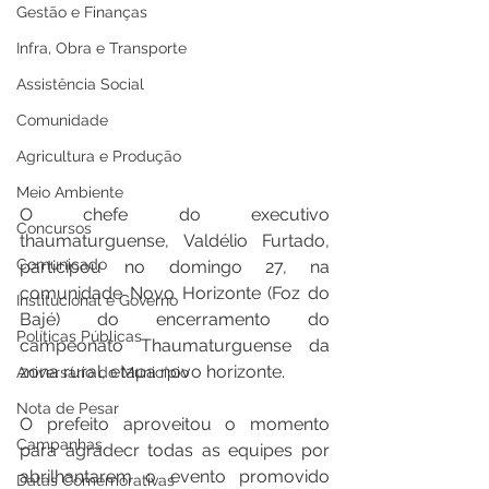
Gestão e Finanças
Infra, Obra e Transporte
Assistência Social
Comunidade
Agricultura e Produção
Meio Ambiente
O chefe do executivo 
Concursos
thaumaturguense, Valdélio Furtado, 
Comunicado
participou no domingo 27, na 
comunidade Novo Horizonte (Foz do 
Institucional e Governo
Bajé) do encerramento do 
Políticas Públicas
campeonato Thaumaturguense da 
zona rural, etapa novo horizonte. 
Aniversário do Município
Nota de Pesar
O prefeito aproveitou o momento 
Campanhas
para agradecr todas as equipes por 
abrilhantarem o evento promovido 
Datas Comemorativas