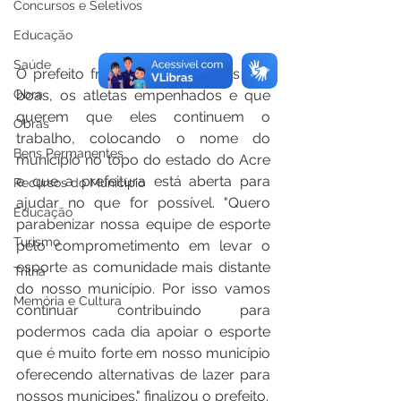
Concursos e Seletivos
Educação
Saúde
O prefeito frisou que as equipes são 
Obra
boas, os atletas empenhados e que 
querem que eles continuem o 
Obras
trabalho, colocando o nome do 
Bens Permanentes
município no topo do estado do Acre 
e que a prefeitura está aberta para 
Recursos do Município
ajudar no que for possível. "Quero 
Educação
parabenizar nossa equipe de esporte 
Turismo
pelo comprometimento em levar o 
esporte as comunidade mais distante 
Trilha
do nosso município. Por isso vamos 
Memória e Cultura
continuar contribuindo para 
podermos cada dia apoiar o esporte 
que é muito forte em nosso município 
oferecendo alternativas de lazer para 
nossos munícipes." finalizou o prefeito.