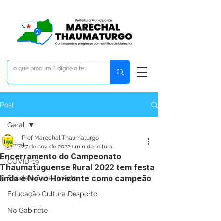
Post
Geral
Pref Marechal Thaumaturgo
Geral
27 de nov. de 2022
1 min de leitura
Encerramento do Campeonato
COVID-19
Thaumatuguense Rural 2022 tem festa
linda e Novo Horizonte como campeão
Saúde e Saneamento
Educação Cultura Desporto
No Gabinete