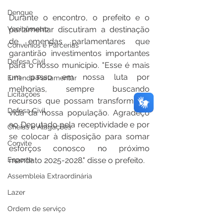
Dengue
Durante o encontro, o prefeito e o 
Vacinômetro
parlamentar discutiram a destinação 
de emendas parlamentares que 
Convênios e Parcerias
garantirão investimentos importantes 
Defesa Civil
para o nosso município. "Esse é mais 
um passo em nossa luta por 
Emenda Parlamentar
melhorias, sempre buscando 
Licitações
recursos que possam transformar a 
Defesa Civil
vida da nossa população. Agradeço 
ao Deputado pela receptividade e por 
Cheias e Alagações
se colocar à disposição para somar 
Convite
esforços conosco no próximo 
Esporte
mandato 2025-2028." disse o prefeito.
Assembleia Extraordinária
Lazer
Ordem de serviço