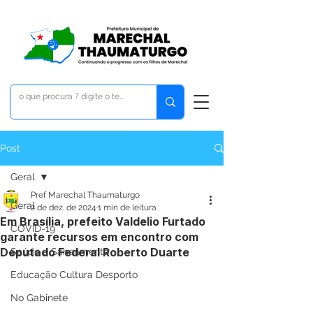
Post
Geral
Pref Marechal Thaumaturgo
Geral
2 de dez. de 2024
1 min de leitura
Em Brasília, prefeito Valdelio Furtado
COVID-19
garante recursos em encontro com
Deputado Federal Roberto Duarte
Saúde e Saneamento
Educação Cultura Desporto
No Gabinete