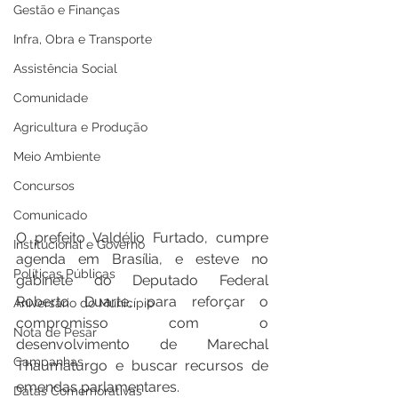
Gestão e Finanças
Infra, Obra e Transporte
Assistência Social
Comunidade
Agricultura e Produção
Meio Ambiente
Concursos
Comunicado
O prefeito Valdélio Furtado, cumpre 
Institucional e Governo
agenda em Brasília, e esteve no 
Políticas Públicas
gabinete do Deputado Federal 
Roberto Duarte, para reforçar o 
Aniversário do Município
compromisso com o 
Nota de Pesar
desenvolvimento de Marechal 
Campanhas
Thaumaturgo e buscar recursos de 
emendas parlamentares. 
Datas Comemorativas