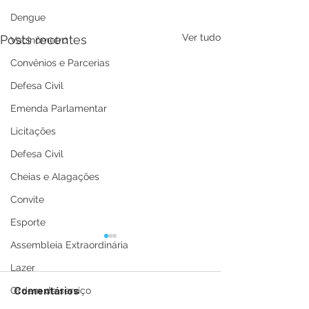
Dengue
Ver tudo
Posts recentes
Vacinômetro
Convênios e Parcerias
Defesa Civil
Emenda Parlamentar
Licitações
Defesa Civil
Cheias e Alagações
Convite
Esporte
Assembleia Extraordinária
Lazer
Comentários
Ordem de serviço