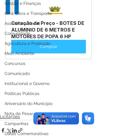
Gestão e Finanças
Infra, Obra e Transporte
Cotação de Preço - BOTES DE 
Assistência Social
ALUMINIO DE 6 METROS E 
Comunidade
MOTORES DE POPA 6 HP
Agricultura e Produção
Comprar
Meio Ambiente
Concursos
Comunicado
Institucional e Governo
Políticas Públicas
Aniversário do Município
Nota de Pesar
Licitações
Campanhas
Datas Comemorativas