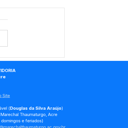
RP Nº018/2025 -
o de Licitação
VIDORIA
cre
 Site
vel (
Douglas da Silva Araújo
)
, Marechal Thaumaturgo, Acre
 domingos e feriados)
a@marechalthaumaturgo.ac.gov.br