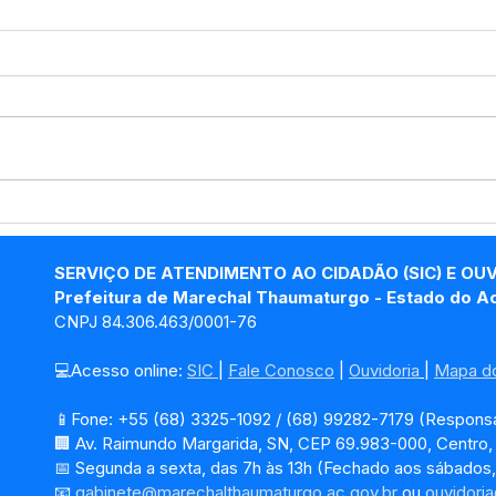
PP SRP Nº019/2025 -
PP S
Aviso de Licitação
Avis
SERVIÇO DE ATENDIMENTO AO CIDADÃO (SIC) E OU
Prefeitura de Marechal Thaumaturgo - Estado do A
CNPJ 84.306.463/0001-76
💻Acesso online: 
SIC 
| 
Fale Conosco
 | 
Ouvidoria
| 
Mapa do
📱Fone: +55 (68) 3325-1092 / (68) 99282-7179 (Responsá
🏢 Av. Raimundo Margarida, SN, CEP 69.983-000, Centro
📅 Segunda a sexta, das 7h às 13h (Fechado aos sábados,
📧 
gabinete@marechalthaumaturgo.ac.gov.br
 ou 
ouvidori