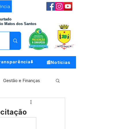
ência
Furtado
io Matos dos Santos
ransparência⬇️
📰Notícias
Gestão e Finanças
Meio Ambiente
icitação
o do Município