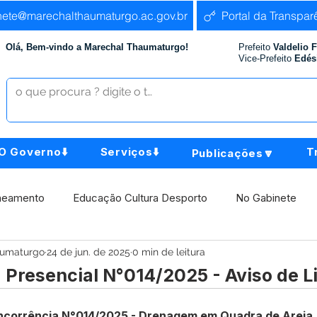
nete@marechalthaumaturgo.ac.gov.br
Portal da Transpar
Olá, Bem-vindo a Marechal Thaumaturgo!
Prefeito
Valdelio 
Vice-Prefeito
Edés
O Governo⬇️
Serviços⬇️
T
Publicações🔽
neamento
Educação Cultura Desporto
No Gabinete
aumaturgo
24 de jun. de 2025
0 min de leitura
istência Social
Comunidade
Agricultura e Produção
 Presencial N°014/2025 - Aviso de L
Institucional e Governo
Políticas Públicas
Aniversári
corrência N°014/2025 - Drenagem em Quadra de Areia