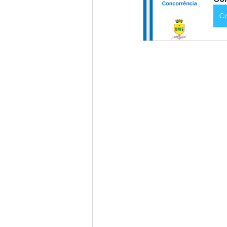
C
Nota de Pesar
Campanhas
Defesa Civil
Emenda Parlam
Esporte
Assembleia Extraor