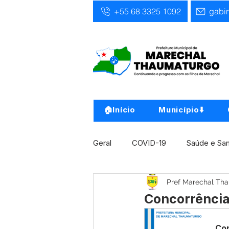
+55 68 3325 1092
gabi
🏠Início
Município⬇️
Geral
COVID-19
Saúde e Sa
Pref Marechal Th
Infra, Obra e Transporte
Ass
Concorrência
Concursos
Comunicado
Con