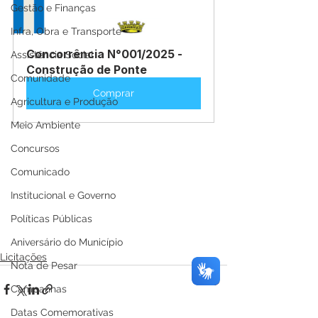
Gestão e Finanças
Infra, Obra e Transporte
Concorrência N°001/2025 - 
Assistência Social
Construção de Ponte
Comunidade
Comprar
Agricultura e Produção
Meio Ambiente
Concursos
Comunicado
Institucional e Governo
Políticas Públicas
Aniversário do Município
Licitações
Nota de Pesar
Campanhas
Datas Comemorativas