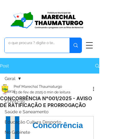
Post
Geral
Pref Marechal Thaumaturgo
Geral
13 de fev. de 2025
0 min de leitura
CONCORRÊNCIA N°001/2025 - AVISO
COVID-19
DE RATIFICAÇÃO E PRORROGAÇÃO
Saúde e Saneamento
Educação Cultura Desporto
No Gabinete