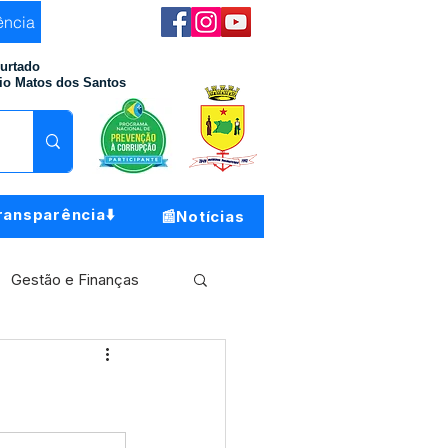
ência
Furtado
io Matos dos Santos
ransparência⬇️
📰Notícias
Gestão e Finanças
Meio Ambiente
o do Município