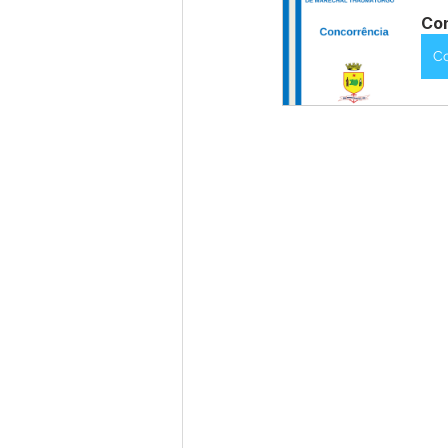
Con
C
Nota de Pesar
Campanhas
Defesa Civil
Emenda Parlam
Esporte
Assembleia Extraor