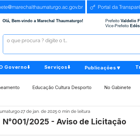
nete@marechalthaumaturgo.ac.gov.br
Portal da Transpar
Olá, Bem-vindo a Marechal Thaumaturgo!
Prefeito
Valdelio 
Vice-Prefeito
Edés
O Governo⬇️
Serviços⬇️
T
Publicações🔽
neamento
Educação Cultura Desporto
No Gabinete
aumaturgo
27 de jan. de 2025
0 min de leitura
istência Social
Comunidade
Agricultura e Produção
 N°001/2025 - Aviso de Licitação
Institucional e Governo
Políticas Públicas
Aniversári