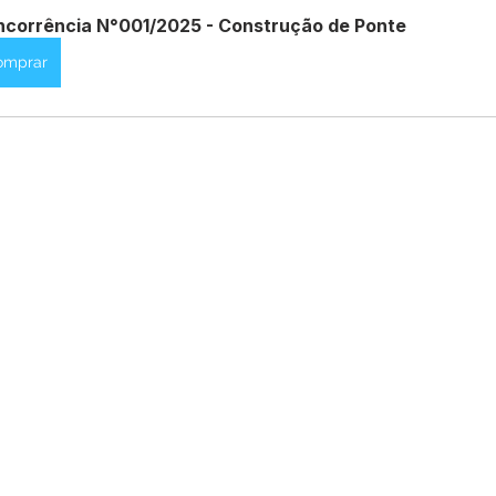
corrência N°001/2025 - Construção de Ponte
omprar
Datas Comemorativas
Dengue
Vacinômetro
entar
Licitações
Defesa Civil
Cheias e Alagaçõe
dinária
Lazer