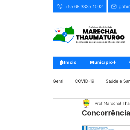
+55 68 3325 1092
gabi
🏠Início
Município⬇️
Geral
COVID-19
Saúde e Sa
Pref Marechal Th
Infra, Obra e Transporte
Ass
Concorrência
Concursos
Comunicado