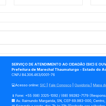
PP SRP Nº019/2025 -
PP S
Aviso de Licitação
Avis
SERVIÇO DE ATENDIMENTO AO CIDADÃO (SIC) E OU
Prefeitura de Marechal Thaumaturgo - Estado do A
CNPJ 84.306.463/0001-76
💻Acesso online: 
SIC 
| 
Fale Conosco
 | 
Ouvidoria
| 
Mapa do
📱Fone: +55 (68) 3325-1092 / (68) 99282-7179 (Responsá
🏢 Av. Raimundo Margarida, SN, CEP 69.983-000, Centro
📅 Segunda a sexta, das 7h às 13h (Fechado aos sábados,