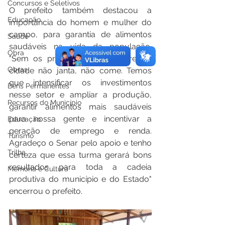
Concursos e Seletivos
O prefeito também destacou a 
Educação
importância do homem e mulher do 
campo, para garantia de alimentos 
Saúde
saudáveis na vida da população. 
Obra
"Sem os produtores, agricultores, a 
Obras
cidade não janta, não come. Temos 
que intensificar os investimentos 
Bens Permanentes
nesse setor e ampliar a produção, 
Recursos do Município
garantir alimentos mais saudáveis 
para nossa gente e incentivar a 
Educação
geração de emprego e renda. 
Turismo
Agradeço o Senar pelo apoio e tenho 
Trilha
certeza que essa turma gerará bons 
resultados para toda a cadeia 
Memória e Cultura
produtiva do município e do Estado" 
encerrou o prefeito.