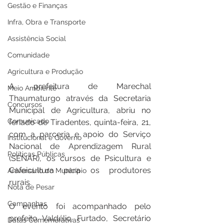
Gestão e Finanças
Infra, Obra e Transporte
Assistência Social
Comunidade
Agricultura e Produção
A prefeitura de Marechal 
Meio Ambiente
Thaumaturgo através da Secretaria 
Concursos
Municipal de Agricultura, abriu no 
Comunicado
feriado de Tiradentes, quinta-feira, 21, 
com a parceria e apoio do Serviço 
Institucional e Governo
Nacional de Aprendizagem Rural 
Políticas Públicas
(SENAR), os cursos de Psicultura e 
Cafeicultura para os produtores 
Aniversário do Município
rurais.
Nota de Pesar
Campanhas
O evento foi acompanhado pelo 
prefeito Valdélio Furtado, Secretário 
Datas Comemorativas