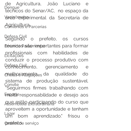
de Agricultura, João Luciano e 
Dengue
técnicos do Senar/AC,  no espaço da 
Vacinômetro
área experimental da Secretaria de 
Agricultura. 
Convênios e Parcerias
Defesa Civil
Segundo o prefeito, os cursos 
técnicos são importantes para formar 
Emenda Parlamentar
profissionais com habilidades de 
Licitações
conduzir o processo produtivo com 
Defesa Civil
conhecimento, gerenciamento e 
melhoramento da qualidade do 
Cheias e Alagações
sistema de produção sustentável. 
Convite
"Seguirmos firmes trabalhando com 
Esporte
muita responsabilidade e desejo aos 
que estão participando do curso que 
Assembleia Extraordinária
aproveitem a oportunidade e tenham 
Lazer
um bom aprendizado." frisou o 
prefeito.
Ordem de serviço