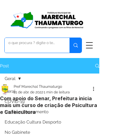
Post
Geral
Pref Marechal Thaumaturgo
Geral
21 de abr. de 2022
1 min de leitura
Com apoio do Senar, Prefeitura inicia
COVID-19
mais um curso de criação de Psicultura
e Cafeicultura
Saúde e Saneamento
Educação Cultura Desporto
No Gabinete