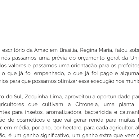
 escritório da Amac em Brasília, Regina Maria, falou sob
e nós passamos uma prévia do orçamento geral da Uni
dos valores e passamos uma orientação para os prefeitos
o que já foi empenhado, o que já foi pago e algumas
os para que possamos otimizar essa execução nos municíp
ro do Sul, Zequinha Lima, aproveitou a oportunidade pa
gricultores que cultivam a Citronela, uma planta 
ntes para insetos, aromatizadora, bactericida e calman
ção de cosméticos e que vai gerar renda para muitas fa
r, em média, por ano, por hectare, para cada agricultor, 
ntão, é um ganho significativo, um ganho extra que vem