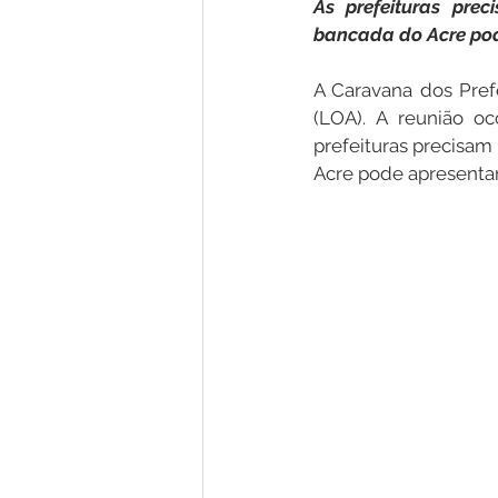
As prefeituras pre
bancada do Acre pod
Nota de Pesar
Campanhas
A Caravana dos Prefe
(LOA). A reunião oc
prefeituras precisam
Defesa Civil
Emenda Parlam
Acre pode apresentar
Esporte
Assembleia Extraor