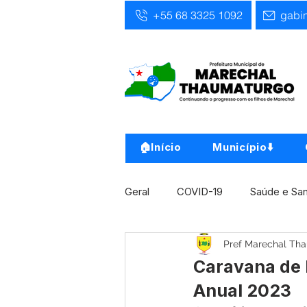
+55 68 3325 1092
gabi
🏠Início
Município⬇️
Geral
COVID-19
Saúde e Sa
Pref Marechal Th
Infra, Obra e Transporte
Ass
Caravana de 
Anual 2023
Concursos
Comunicado