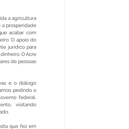
a a agricultura 
 a prosperidade 
 que acabar com 
iro. O apoio do 
e jurídico para 
inheiro. O Acre 
ares de pessoas 
as e o diálogo 
tamos pedindo o 
verno federal, 
to, visitando 
ado. 
ita que fez em 