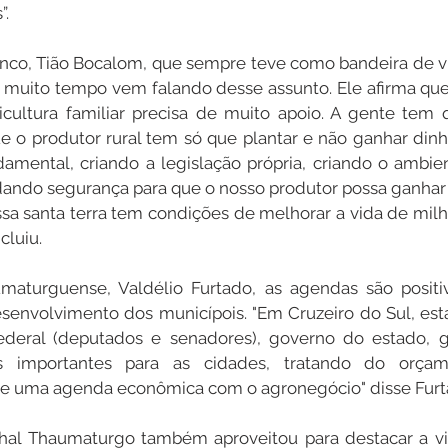
”.
anco, Tião Bocalom, que sempre teve como bandeira de vid
há muito tempo vem falando desse assunto. Ele afirma que
ricultura familiar precisa de muito apoio. A gente tem
ue o produtor rural tem só que plantar e não ganhar dinhe
amental, criando a legislação própria, criando o ambient
dando segurança para que o nosso produtor possa ganhar d
ssa santa terra tem condições de melhorar a vida de milh
cluiu.
umaturguense, Valdélio Furtado, as agendas são positiv
esenvolvimento dos municípois. "Em Cruzeiro do Sul, es
deral (deputados e senadores), governo do estado, go
s importantes para as cidades, tratando do orçamen
de uma agenda econômica com o agronegócio" disse Furt
hal Thaumaturgo também aproveitou para destacar a vis