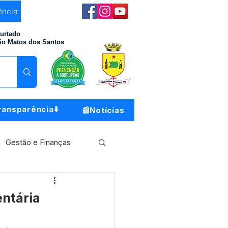
ência
Furtado
io Matos dos Santos
ransparência⬇️
📰Notícias
Gestão e Finanças
Meio Ambiente
entária
o do Município