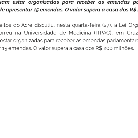
cisam estar organizadas para receber as emendas pa
e apresentar 15 emendas. O valor supera a casa dos R$ 
Datas Comemorativas
Dengue
Vacinômetro
itos do Acre discutiu, nesta quarta-feira (27), a Lei Orç
orreu na Universidade de Medicina (ITPAC), em Cruze
 estar organizadas para receber as emendas parlamentare
entar
Licitações
Defesa Civil
Cheias e Alagaçõe
 15 emendas. O valor supera a casa dos R$ 200 milhões.
dinária
Lazer