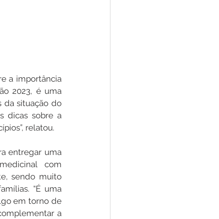
re a importância 
ão 2023, é uma 
 da situação do 
 dicas sobre a 
ios”, relatou.
ra entregar uma 
medicinal com 
te, sendo muito 
mílias. “É uma 
algo em torno de 
 complementar a 