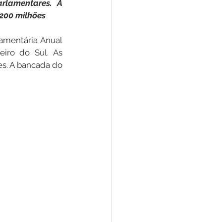
rlamentares. A 
200 milhões
Convênios e Parcerias
amentária Anual 
iro do Sul. As 
s. A bancada do 
s
Convite