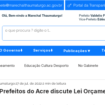
nete@marechalthaumaturgo.ac.gov.br
Portal da Transpar
Olá, Bem-vindo a Marechal Thaumaturgo!
Prefeito
Valdelio 
Vice-Prefeito
Edés
O Governo⬇️
Serviços⬇️
T
Publicações🔽
neamento
Educação Cultura Desporto
No Gabinete
aumaturgo
27 de jul. de 2022
2 min de leitura
istência Social
Comunidade
Agricultura e Produção
Prefeitos do Acre discute Lei Orçam
Institucional e Governo
Políticas Públicas
Aniversári