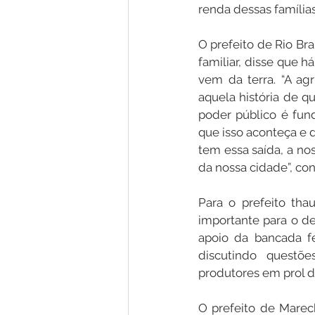
renda dessas famílias
O prefeito de Rio Br
familiar, disse que 
vem da terra. “A ag
aquela história de q
poder público é fund
que isso aconteça e 
tem essa saída, a no
da nossa cidade”, con
Para o prefeito tha
importante para o d
apoio da bancada fe
discutindo questõe
produtores em prol 
O prefeito de Marec