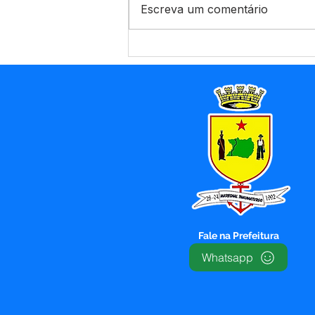
Escreva um comentário
Prefeitura de Marechal
Thaumaturgo Investe Mais
de R$ 440 Mil em
Combustível para Apoiar
Produtores Rurais
Fale na Prefeitura
Whatsapp