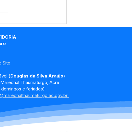
echal Thaumaturgo
ça na Cafeicultura:
nda etapa de envio
VIDORIA
udas fortalece o
cre
utor rural
 Site
vel (
Douglas da Silva Araújo
)
, Marechal Thaumaturgo, Acre
 domingos e feriados)
a@marechalthaumaturgo.ac.gov.br