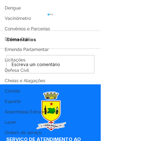
Dengue
Vacinômetro
Convênios e Parcerias
Defesa Civil
Comentários
Emenda Parlamentar
Licitações
Secretaria Municipal
Ação do Prog
Escreva um comentário
Defesa Civil
de Saúde inicia ações
Saúde na Esco
da campanha Julho
promove atual
Cheias e Alagações
Amarelo em Marechal
vacinal e orie
Thaumaturgo
de saúde para
Convite
estudantes da 
Esporte
Triunfo
Assembleia Extraordinária
Lazer
Ordem de serviço
SERVIÇO DE ATENDIMENTO AO 