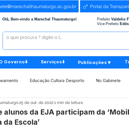
nete@marechalthaumaturgo.ac.gov.br
Portal da Transpar
Olá, Bem-vindo a Marechal Thaumaturgo!
Prefeito
Valdelio 
Vice-Prefeito
Edés
O Governo⬇️
Serviços⬇️
T
Publicações🔽
neamento
Educação Cultura Desporto
No Gabinete
aumaturgo
25 de out. de 2022
1 min de leitura
istência Social
Comunidade
Agricultura e Produção
e alunos da EJA participam da ‘Mobi
 da Escola’
Institucional e Governo
Políticas Públicas
Aniversári