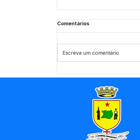
Comentários
Escreva um comentário
CRAS Itinerante leva
cidadania e cuidado à
comunidade Pau Brasil