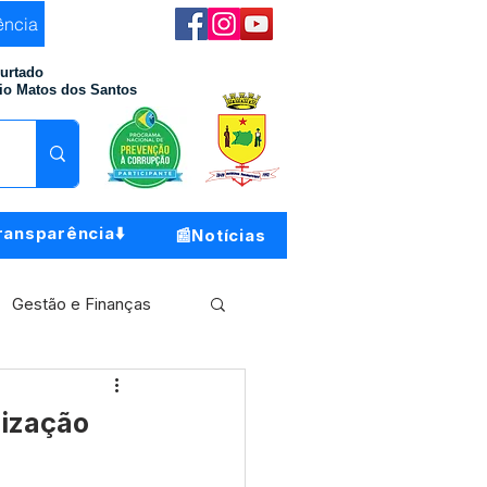
ência
Furtado
io Matos dos Santos
ransparência⬇️
📰Notícias
Gestão e Finanças
Meio Ambiente
lização
o do Município