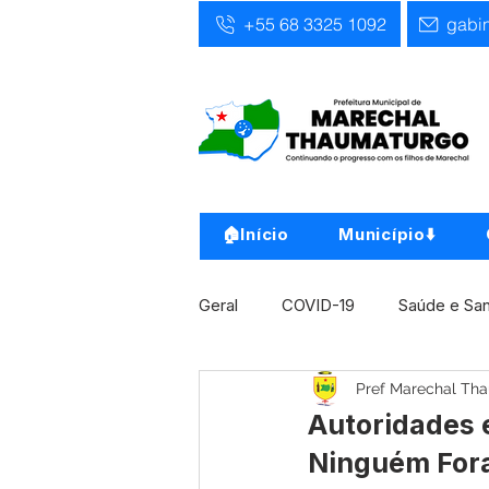
+55 68 3325 1092
gabi
🏠Início
Município⬇️
Geral
COVID-19
Saúde e Sa
Pref Marechal Th
Infra, Obra e Transporte
Ass
Autoridades 
Ninguém Fora
Concursos
Comunicado