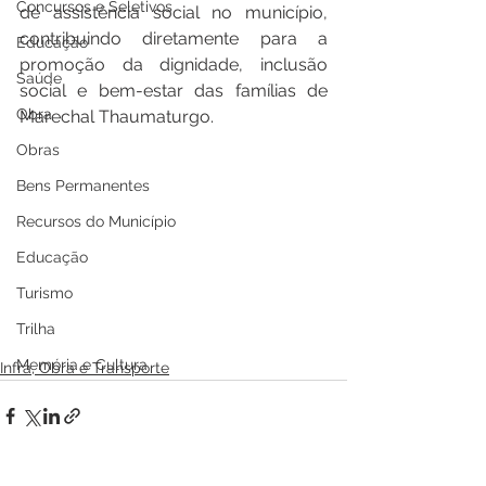
Concursos e Seletivos
de assistência social no município, 
contribuindo diretamente para a 
Educação
promoção da dignidade, inclusão 
Saúde
social e bem-estar das famílias de 
Obra
Marechal Thaumaturgo.
Obras
Bens Permanentes
Recursos do Município
Educação
Turismo
Trilha
Memória e Cultura
Infra, Obra e Transporte