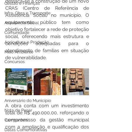
destaca-se a construção de um novo 
Gestão e Finanças
CRAS (Centro de Referência de 
Infra, Obra e Transporte
Assistência Social) no município. O 
equipamento público tem como 
Assistência Social
objetivo fortalecer a rede de proteção 
Comunidade
social, oferecendo mais estrutura e 
Agricultura e Produção
condições adequadas para o 
atendimento de famílias em situação 
Meio Ambiente
de vulnerabilidade.
Concursos
Comunicado
Institucional e Governo
Políticas Públicas
Aniversário do Município
A obra conta com um investimento 
Nota de Pesar
total de R$ 490.000,00, reforçando o 
compromisso da gestão municipal 
Campanhas
com a ampliação e qualificação dos 
Datas Comemorativas