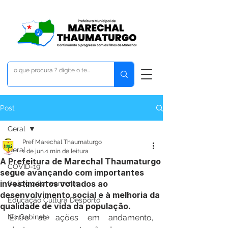
Post
Geral
Pref Marechal Thaumaturgo
Geral
1 de jun.
1 min de leitura
A Prefeitura de Marechal Thaumaturgo
COVID-19
segue avançando com importantes
investimentos voltados ao
Saúde e Saneamento
desenvolvimento social e à melhoria da
Educação Cultura Desporto
qualidade de vida da população.
No Gabinete
Entre as ações em andamento, 