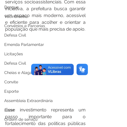
serviços socioassistenciais. Com essa 
Dengue
iniciativa, a prefeitura busca garantir 
um espaço mais moderno, acessível 
Vacinômetro
e eficiente para acolher e orientar a 
Convênios e Parcerias
população que mais precisa de apoio.
Defesa Civil
Emenda Parlamentar
Licitações
Defesa Civil
Cheias e Alagações
Convite
Esporte
Assembleia Extraordinária
Esse investimento representa um 
Lazer
passo importante para o 
Ordem de serviço
fortalecimento das políticas públicas 