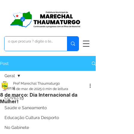
Post
Geral
Pref Marechal Thaumaturgo
Geral
8 de mar. de 2025
0 min de leitura
8 de março: Dia Internacional da
COVID-19
Mulher!
Saúde e Saneamento
Educação Cultura Desporto
No Gabinete