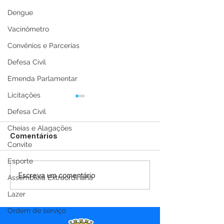
Dengue
Vacinômetro
Convênios e Parcerias
Defesa Civil
Emenda Parlamentar
Licitações
Defesa Civil
Cheias e Alagações
Comentários
Convite
Esporte
12 de junho: Feliz Dia
04 de junho: D
Escreva um comentário
Assembleia Extraordinária
dos Namorados!
Corpus Christi
Lazer
Ordem de serviço