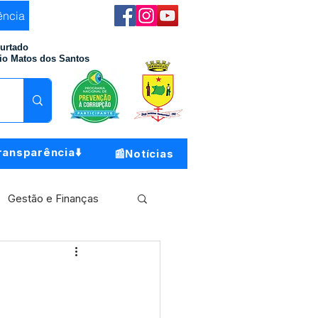
ência
Furtado
io Matos dos Santos
ransparência⬇️
📰Notícias
Gestão e Finanças
Meio Ambiente
o do Município