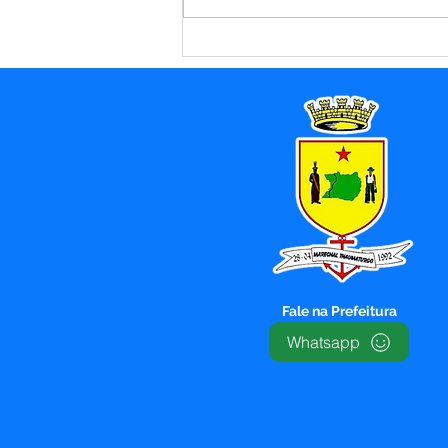
Parabéns, Acre! 64 anos
de conquistas e esperança
Fale na Prefeitura
Whatsapp