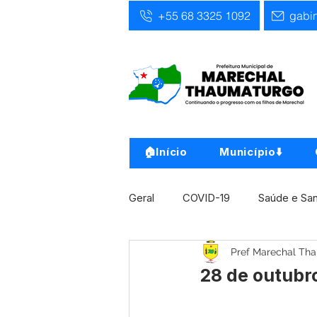
+55 68 3325 1092
gabi
🏠Início
Município⬇️
Geral
COVID-19
Saúde e Sa
Pref Marechal Th
Infra, Obra e Transporte
Ass
28 de outubro
Concursos
Comunicado