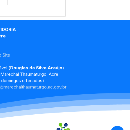
e junho: Dia de Corpus
sti
VIDORIA
cre
 Site
vel (
Douglas da Silva Araújo
)
, Marechal Thaumaturgo, Acre
 domingos e feriados)
a@marechalthaumaturgo.ac.gov.br