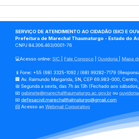
12 de junho: Feliz Dia dos
04 d
Namorados!
Chri
SERVIÇO DE ATENDIMENTO AO CIDADÃO (SIC) E OU
Prefeitura de Marechal Thaumaturgo - Estado do A
CNPJ 84.306.463/0001-76
💻Acesso online: 
SIC 
| 
Fale Conosco
 | 
Ouvidoria
| 
Mapa do
📱Fone: +55 (68) 3325-1092 / (68) 99282-7179 (Responsá
🏢 Av. Raimundo Margarida, SN, CEP 69.983-000, Centro
📅 Segunda a sexta, das 7h às 13h (Fechado aos sábados,
📧 
gabinete@marechalthaumaturgo.ac.gov.br
 ou 
ouvidori
📧
defesacivil.marechalthalmaturgo@gmail.com
📨 Acesso ao 
Webmail Corporativo