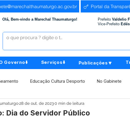
nete@marechalthaumaturgo.ac.gov.br
Portal da Transpar
Olá, Bem-vindo a Marechal Thaumaturgo!
Prefeito
Valdelio 
Vice-Prefeito
Edés
O Governo⬇️
Serviços⬇️
T
Publicações🔽
neamento
Educação Cultura Desporto
No Gabinete
aumaturgo
28 de out. de 2023
0 min de leitura
istência Social
Comunidade
Agricultura e Produção
: Dia do Servidor Público
Institucional e Governo
Políticas Públicas
Aniversári