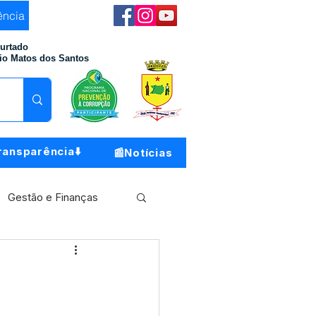
ência
Furtado
io Matos dos Santos
ransparência⬇️
📰Notícias
Gestão e Finanças
Meio Ambiente
o do Município