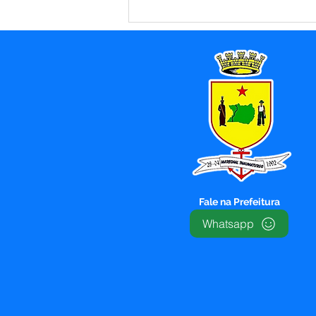
Parabéns, Acre! 64 anos
de conquistas e esperança
Fale na Prefeitura
Whatsapp