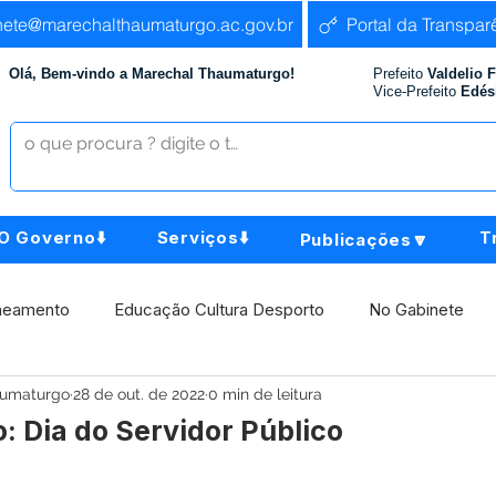
nete@marechalthaumaturgo.ac.gov.br
Portal da Transpar
Olá, Bem-vindo a Marechal Thaumaturgo!
Prefeito
Valdelio 
Vice-Prefeito
Edés
O Governo⬇️
Serviços⬇️
T
Publicações🔽
neamento
Educação Cultura Desporto
No Gabinete
aumaturgo
28 de out. de 2022
0 min de leitura
istência Social
Comunidade
Agricultura e Produção
: Dia do Servidor Público
Institucional e Governo
Políticas Públicas
Aniversári