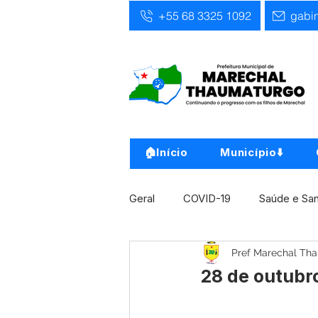
+55 68 3325 1092
gabi
🏠Início
Município⬇️
Geral
COVID-19
Saúde e Sa
Pref Marechal Th
Infra, Obra e Transporte
Ass
28 de outubro
Concursos
Comunicado