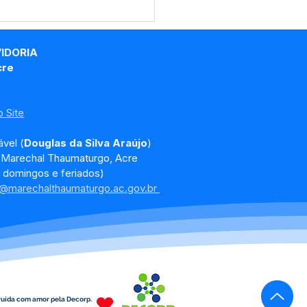
e junho: Dia de Corpus
sti
VIDORIA
cre
 Site
vel (
Douglas da Silva Araújo
)
, Marechal Thaumaturgo, Acre
 domingos e feriados)
a@marechalthaumaturgo.ac.gov.br
ruída com amor pela Decorp.