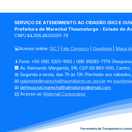
12 de junho: Feliz Dia dos
04 d
Namorados!
Chri
SERVIÇO DE ATENDIMENTO AO CIDADÃO (SIC) E OU
Prefeitura de Marechal Thaumaturgo - Estado do A
CNPJ 84.306.463/0001-76
💻Acesso online: 
SIC 
| 
Fale Conosco
 | 
Ouvidoria
| 
Mapa do
📱Fone: +55 (68) 3325-1092 / (68) 99282-7179 (Responsá
🏢 Av. Raimundo Margarida, SN, CEP 69.983-000, Centro
📅 Segunda a sexta, das 7h às 13h (Fechado aos sábados,
📧 
gabinete@marechalthaumaturgo.ac.gov.br
 ou 
ouvidori
📧
defesacivil.marechalthalmaturgo@gmail.com
📨 Acesso ao 
Webmail Corporativo
Ferramenta de Transparência const