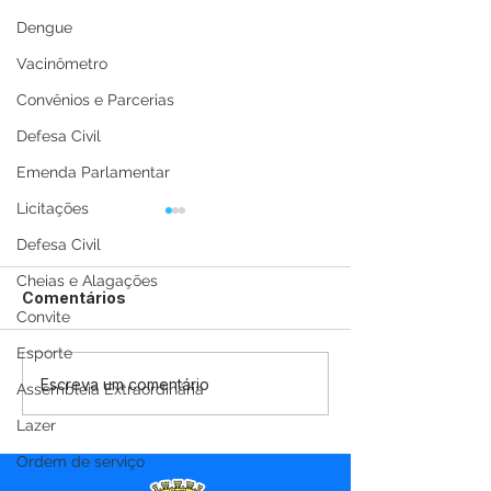
Dengue
Vacinômetro
Convênios e Parcerias
Defesa Civil
Emenda Parlamentar
Licitações
Defesa Civil
Cheias e Alagações
Comentários
Convite
Esporte
12 de junho: Feliz Dia
04 de junho: D
Escreva um comentário
Assembleia Extraordinária
dos Namorados!
Corpus Christi
Lazer
Ordem de serviço