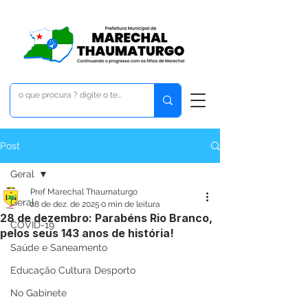
Post
Geral
Pref Marechal Thaumaturgo
Geral
28 de dez. de 2025
0 min de leitura
28 de dezembro: Parabéns Rio Branco,
COVID-19
pelos seus 143 anos de história!
Saúde e Saneamento
Educação Cultura Desporto
No Gabinete