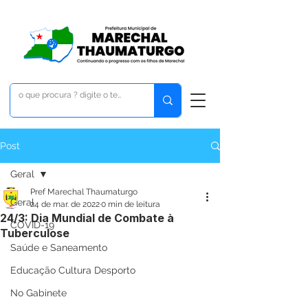
Post
Geral
Pref Marechal Thaumaturgo
Geral
24 de mar. de 2022
0 min de leitura
24/3: Dia Mundial de Combate à
COVID-19
Tuberculose
Saúde e Saneamento
Educação Cultura Desporto
No Gabinete