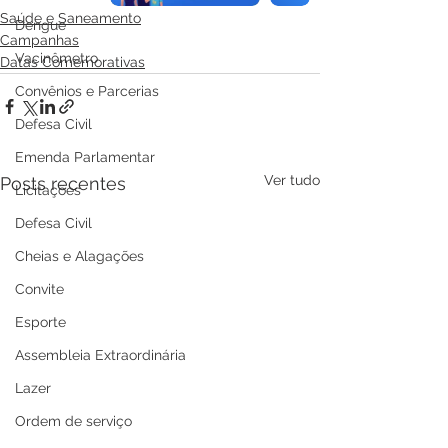
Saúde e Saneamento
Dengue
Campanhas
Vacinômetro
Datas Comemorativas
Convênios e Parcerias
Defesa Civil
Emenda Parlamentar
Ver tudo
Posts recentes
Licitações
Defesa Civil
Cheias e Alagações
Convite
Esporte
Assembleia Extraordinária
Lazer
Ordem de serviço