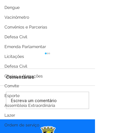
Dengue
Vacinômetro
Convênios e Parcerias
Defesa Civil
Emenda Parlamentar
Licitações
Defesa Civil
Cheias e Alagações
Comentários
Convite
Esporte
12 de junho: Feliz Dia
04 de junho: D
Escreva um comentário
Assembleia Extraordinária
dos Namorados!
Corpus Christi
Lazer
Ordem de serviço