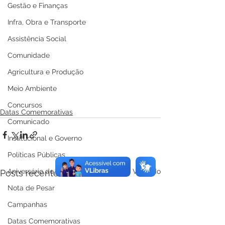
Gestão e Finanças
Infra, Obra e Transporte
Assistência Social
Comunidade
Agricultura e Produção
Meio Ambiente
Concursos
Datas Comemorativas
Comunicado
Institucional e Governo
Políticas Públicas
Aniversário do Município
Ver tudo
Posts recentes
Nota de Pesar
Campanhas
Datas Comemorativas