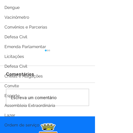
Dengue
Vacinômetro
Convênios e Parcerias
Defesa Civil
Emenda Parlamentar
Licitações
Defesa Civil
Comentários
Cheias e Alagações
Convite
Esporte
12 de junho: Feliz Dia
04 de junho: D
Escreva um comentário
dos Namorados!
Corpus Christi
Assembleia Extraordinária
Lazer
Ordem de serviço