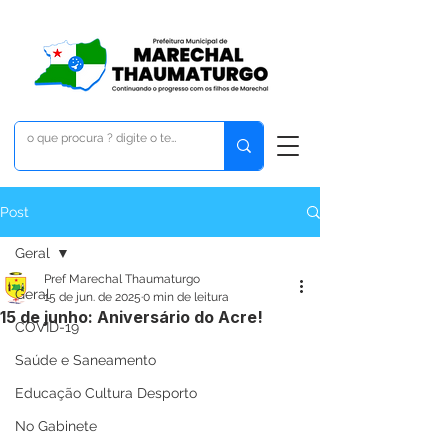
Post
Geral
Pref Marechal Thaumaturgo
Geral
15 de jun. de 2025
0 min de leitura
15 de junho: Aniversário do Acre!
COVID-19
Saúde e Saneamento
Educação Cultura Desporto
No Gabinete