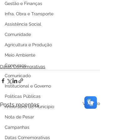
Gestão e Finanças
Infra, Obra e Transporte
Assistência Social
Comunidade
Agricultura e Produção
Meio Ambiente
Concursos
Datas Comemorativas
Comunicado
Institucional e Governo
Políticas Públicas
Ver tudo
Posts recentes
Aniversário do Município
Nota de Pesar
Campanhas
Datas Comemorativas