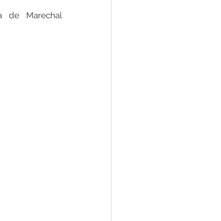
a de Marechal 
Convênios e Parcerias
s
Convite