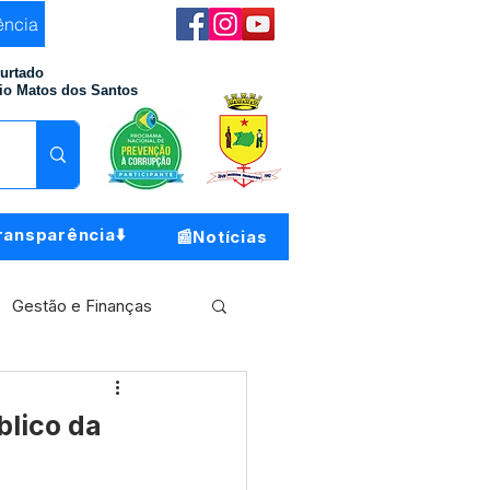
ência
Furtado
io Matos dos Santos
ransparência⬇️
📰Notícias
Gestão e Finanças
Meio Ambiente
blico da
o do Município