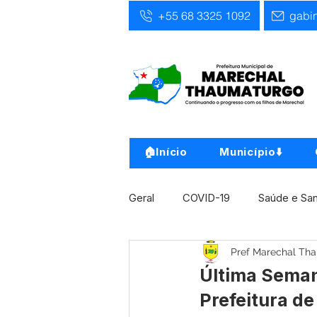
+55 68 3325 1092
gabi
🏠Início
Município⬇️
Geral
COVID-19
Saúde e Sa
Pref Marechal Th
Infra, Obra e Transporte
Ass
Última Seman
Prefeitura d
Concursos
Comunicado