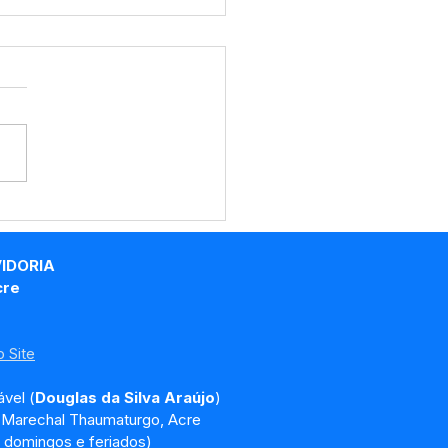
eitura de Marechal
umaturgo divulga
al de Processo
VIDORIA
tivo Simplificado
cre
 Site
vel (
Douglas da Silva Araújo
)
, Marechal Thaumaturgo, Acre
 domingos e feriados)