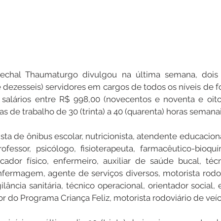
rechal Thaumaturgo divulgou na última semana, dois 
e dezesseis) servidores em cargos de todos os níveis de f
 salários entre R$ 998,00 (novecentos e noventa e oito
das de trabalho de 30 (trinta) a 40 (quarenta) horas semanai
ta de ônibus escolar, nutricionista, atendente educaciona
fessor, psicólogo, fisioterapeuta, farmacêutico-bioquím
ucador físico, enfermeiro, auxiliar de saúde bucal, téc
enfermagem, agente de serviços diversos, motorista rodovi
gilância sanitária, técnico operacional, orientador social, 
dor do Programa Criança Feliz, motorista rodoviário de veí