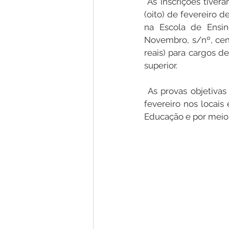
 As inscrições tiveram início no último dia 30 (trinta) de janeiro e se estendem até o dia 08 
(oito) de fevereiro 
na Escola de Ensin
Novembro, s/nº, cent
reais) para cargos d
superior.
 As provas objetivas para todos os candidatos serão aplicadas no dia 24 (vinte e quatro) de 
fevereiro nos locais
Educação e por meio d