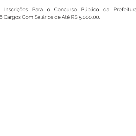
Inscrições Para o Concurso Público da Prefeitur
 Cargos Com Salários de Até R$ 5.000,00.
Datas Comemorativas
Dengue
Vacinômetro
entar
Licitações
Defesa Civil
Cheias e Alagaçõe
dinária
Lazer