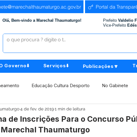
nete@marechalthaumaturgo.ac.gov.br
Portal da Transpar
Olá, Bem-vindo a Marechal Thaumaturgo!
Prefeito
Valdelio 
Vice-Prefeito
Edés
O Governo⬇️
Serviços⬇️
T
Publicações🔽
neamento
Educação Cultura Desporto
No Gabinete
aumaturgo
4 de fev. de 2019
1 min de leitura
istência Social
Comunidade
Agricultura e Produção
a de Inscrições Para o Concurso Pú
e Marechal Thaumaturgo
Institucional e Governo
Políticas Públicas
Aniversári