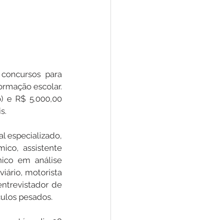
concursos para 
ormação escolar. 
) e R$ 5.000,00 
s.
l especializado, 
ico, assistente 
nico em análise 
ário, motorista 
entrevistador de 
culos pesados.