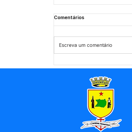
Comentários
Escreva um comentário
Convocados tem 5 dias
úteis para se
apresentarem na
Prefeitura com
documentação; veja o que
precisa.