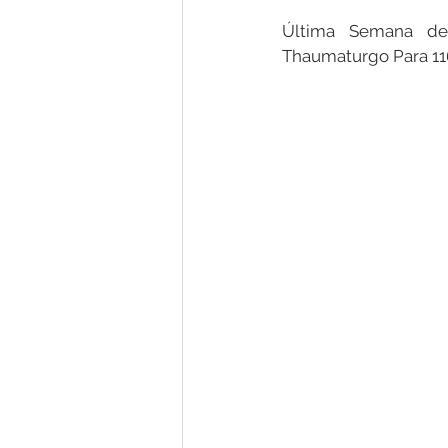
Última Semana de 
Thaumaturgo Para 116
Nota de Pesar
Campanhas
Defesa Civil
Emenda Parlam
Esporte
Assembleia Extraor