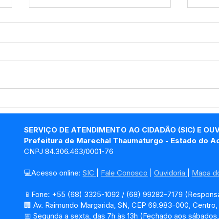
Prefeito homologa
Pref
resultado final do
Tha
processo seletivo
edit
SERVIÇO DE ATENDIMENTO AO CIDADÃO (SIC) E OU
001/2023/PMMT
Sele
Prefeitura de Marechal Thaumaturgo - Estado do A
CNPJ 84.306.463/0001-76
💻Acesso online: 
SIC 
| 
Fale Conosco
 | 
Ouvidoria
| 
Mapa do
📱Fone: +55 (68) 3325-1092 / (68) 99282-7179 (Responsá
🏢 Av. Raimundo Margarida, SN, CEP 69.983-000, Centro
📅 Segunda a sexta, das 7h às 13h (Fechado aos sábados,